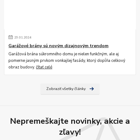
29
.
01
.
2024
Garážové brány sú novým dizajnovým trendom
Garážová brána súkromného domu je nielen funkčným, ale aj
pomerne jasným prvkom vonkajšej fasády, ktorý dopĺňa celkový
obraz budovy.
čítať celé
Zobraziť všetky články
Nepremeškajte novinky, akcie a
zľavy!