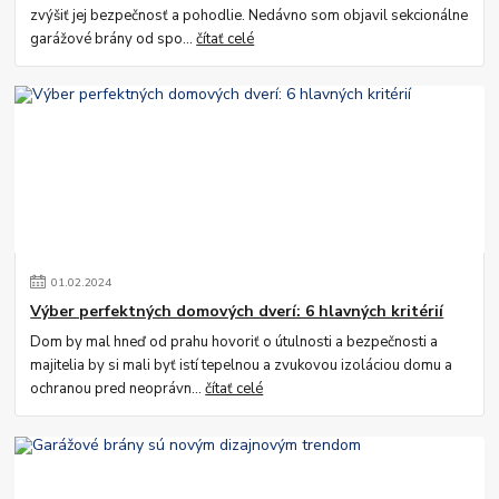
zvýšiť jej bezpečnosť a pohodlie. Nedávno som objavil sekcionálne
garážové brány od spo...
čítať celé
01
.
02
.
2024
Výber perfektných domových dverí: 6 hlavných kritérií
Dom by mal hneď od prahu hovoriť o útulnosti a bezpečnosti a
majitelia by si mali byť istí tepelnou a zvukovou izoláciou domu a
ochranou pred neoprávn...
čítať celé