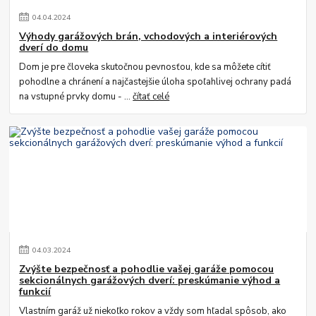
04
.
04
.
2024
Výhody garážových brán, vchodových a interiérových
dverí do domu
Dom je pre človeka skutočnou pevnosťou, kde sa môžete cítiť
pohodlne a chránení a najčastejšie úloha spoľahlivej ochrany padá
na vstupné prvky domu - ...
čítať celé
04
.
03
.
2024
Zvýšte bezpečnosť a pohodlie vašej garáže pomocou
sekcionálnych garážových dverí: preskúmanie výhod a
funkcií
Vlastním garáž už niekoľko rokov a vždy som hľadal spôsob, ako