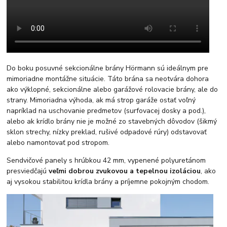
Do boku posuvné sekcionálne brány Hörmann sú ideálnym pre
mimoriadne montážne situácie. Táto brána sa neotvára dohora
ako výklopné, sekcionálne alebo garážové rolovacie brány, ale do
strany. Mimoriadna výhoda, ak má strop garáže ostať voľný
napríklad na uschovanie predmetov (surfovacej dosky a pod.),
alebo ak krídlo brány nie je možné zo stavebných dôvodov (šikmý
sklon strechy, nízky preklad, rušivé odpadové rúry) odstavovať
alebo namontovať pod stropom.
Sendvičové panely s hrúbkou 42 mm, vypenené polyuretánom
presviedčajú
veľmi dobrou zvukovou a tepelnou izoláciou
, ako
aj vysokou stabilitou krídla brány a príjemne pokojným chodom.