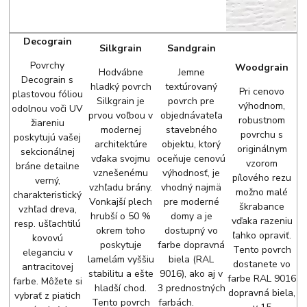
Decograin
Silkgrain
Sandgrain
Povrchy
Woodgrain
Hodvábne
Jemne
Decograin s
hladký povrch
textúrovaný
Pri cenovo
plastovou fóliou
Silkgrain je
povrch pre
výhodnom,
odolnou voči UV
prvou voľbou v
objednávateľa
robustnom
žiareniu
modernej
stavebného
povrchu s
poskytujú vašej
architektúre
objektu, ktorý
originálnym
sekcionálnej
vďaka svojmu
oceňuje cenovú
vzorom
bráne detailne
vznešenému
výhodnosť, je
pílového rezu
verný,
vzhľadu brány.
vhodný najmä
možno malé
charakteristický
Vonkajší plech
pre moderné
škrabance
vzhľad dreva,
hrubší o 50 %
domy a je
vďaka razeniu
resp. ušľachtilú
okrem toho
dostupný vo
ľahko opraviť.
kovovú
poskytuje
farbe dopravná
Tento povrch
eleganciu v
lamelám vyššiu
biela (RAL
dostanete vo
antracitovej
stabilitu a ešte
9016), ako aj v
farbe RAL 9016
farbe. Môžete si
hladší chod.
3 prednostných
dopravná biela,
vybrať z piatich
Tento povrch
farbách.