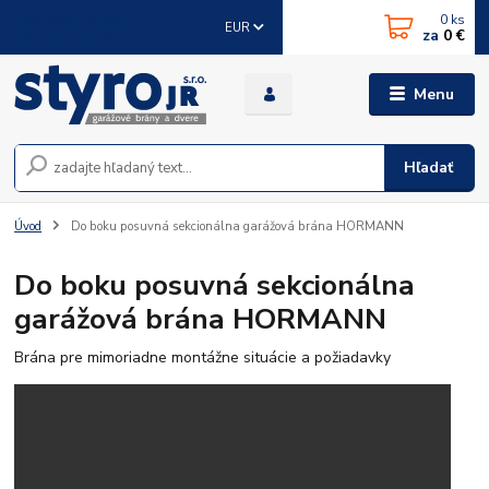
0
ks
+421 905 178 086
EUR
za
0 €
(Po-Pia, 8-17 hod.)
Menu
Hľadať
Úvod
Do boku posuvná sekcionálna garážová brána HORMANN
Do boku posuvná sekcionálna
garážová brána HORMANN
Brána pre mimoriadne montážne situácie a požiadavky