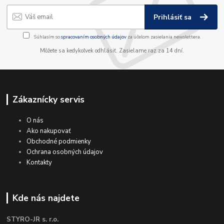
Prihlásiť sa
Súhlasím so
spracovaním osobných údajov
za účelom zasielania newslettera.
Môžete sa kedykoľvek odhlásiť. Zasielame raz za 14 dní.
Zákaznícky servis
O nás
Ako nakupovať
Obchodné podmienky
Ochrana osobných údajov
Kontakty
Kde nás najdete
STYRO-JR s. r.o.