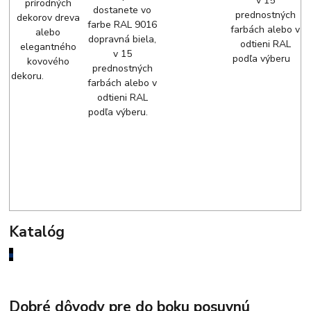
v 15
prírodných
dostanete vo
prednostných
dekorov dreva
farbe RAL 9016
farbách alebo v
alebo
dopravná biela,
odtieni RAL
elegantného
v 15
podľa výberu
kovového
prednostných
dekoru.
farbách alebo v
odtieni RAL
podľa výberu.
Katalóg
Dobré dôvody pre do boku posuvnú