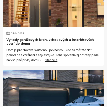
04
.
04
.
2024
Výhody garážových brán, vchodových a interiérových
dverí do domu
Dom je pre človeka skutočnou pevnosťou, kde sa môžete cítiť
pohodlne a chránení a najčastejšie úloha spoľahlivej ochrany padá
na vstupné prvky domu - ...
čítať celé