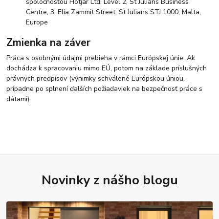
spoločnosťou Hotjar Ltd, Level 2, St Julians Business
Centre, 3, Elia Zammit Street, St Julians STJ 1000, Malta,
Europe
Zmienka na záver
Práca s osobnými údajmi prebieha v rámci Európskej únie. Ak
dochádza k spracovaniu mimo EÚ, potom na základe príslušných
právnych predpisov (výnimky schválené Európskou úniou,
prípadne po splnení ďalších požiadaviek na bezpečnosť práce s
dátami).
Novinky z nášho blogu