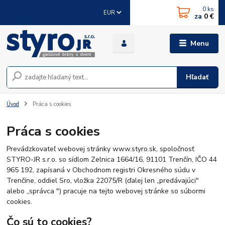
0
ks
+421 905 178 086
EUR
za
0 €
(Po-Pia, 8-17 hod.)
Menu
Hľadať
Úvod
Práca s cookies
Práca s cookies
Prevádzkovateľ webovej stránky www.styro.sk, spoločnosť
STYRO-JR s.r.o. so sídlom Zelnica 1664/16, 91101 Trenčín, IČO 44
965 192, zapísaná v Obchodnom registri Okresného súdu v
Trenčíne, oddiel Sro, vložka 22075/R
(ďalej len „predávajúci"
alebo „správca ") pracuje na tejto webovej stránke so súbormi
cookies.
Čo sú to cookies?