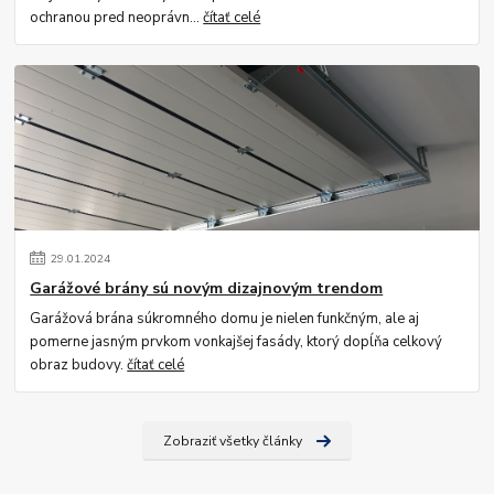
ochranou pred neoprávn...
čítať celé
29
.
01
.
2024
Garážové brány sú novým dizajnovým trendom
Garážová brána súkromného domu je nielen funkčným, ale aj
pomerne jasným prvkom vonkajšej fasády, ktorý dopĺňa celkový
obraz budovy.
čítať celé
Zobraziť všetky články