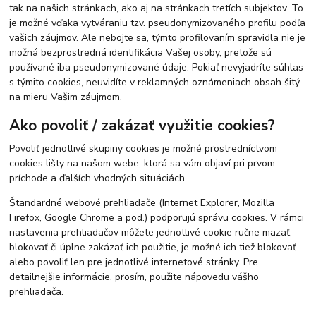
tak na našich stránkach, ako aj na stránkach tretích subjektov. To
je možné vďaka vytváraniu tzv. pseudonymizovaného profilu podľa
vašich záujmov. Ale nebojte sa, týmto profilovaním spravidla nie je
možná bezprostredná identifikácia Vašej osoby, pretože sú
používané iba pseudonymizované údaje. Pokiaľ nevyjadríte súhlas
s týmito cookies, neuvidíte v reklamných oznámeniach obsah šitý
na mieru Vašim záujmom.
Ako povoliť / zakázať využitie cookies?
Povoliť jednotlivé skupiny cookies je možné prostredníctvom
cookies lišty na našom webe, ktorá sa vám objaví pri prvom
príchode a ďalších vhodných situáciách.
Štandardné webové prehliadače (Internet Explorer, Mozilla
Firefox, Google Chrome a pod.) podporujú správu cookies. V rámci
nastavenia prehliadačov môžete jednotlivé cookie ručne mazať,
blokovať či úplne zakázať ich použitie, je možné ich tiež blokovať
alebo povoliť len pre jednotlivé internetové stránky. Pre
detailnejšie informácie, prosím, použite nápovedu vášho
prehliadača.