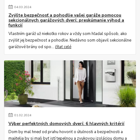
04
.
03
.
2024
Zvýšte bezpečnosť a pohodlie vašej garáže pomocou
sekcionálnych garážových dverí: preskúmanie výhod a
funkcií
Vlastním garáž už niekoľko rokov a vždy som hľadal spôsob, ako
zvýšiť jej bezpečnosť a pohodlie. Nedávno som objavil sekcionálne
garážové brány od spo...
čítať celé
01
.
02
.
2024
Výber perfektných domových dverí: 6 hlavných kritérií
Dom by mal hneď od prahu hovoriť o útulnosti a bezpečnosti a
majitelia by si mali byť istí tepelnou a zvukovou izoláciou domu a