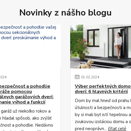
Novinky z nášho blogu
2024
01
.
02
.
2024
bezpečnosť a pohodlie
Výber perfektných domo
aráže pomocou
dverí: 6 hlavných kritérií
álnych garážových dverí:
Dom by mal hneď od prahu h
anie výhod a funkcií
útulnosti a bezpečnosti a ma
 garáž už niekoľko rokov a
by si mali byť istí tepelnou a
 hľadal spôsob, ako zvýšiť
zvukovou izoláciou domu a 
ečnosť a pohodlie. Nedávno
pred neoprávn...
čítať celé