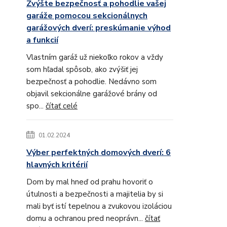
Zvýšte bezpečnosť a pohodlie vašej
garáže pomocou sekcionálnych
garážových dverí: preskúmanie výhod
a funkcií
Vlastním garáž už niekoľko rokov a vždy
som hľadal spôsob, ako zvýšiť jej
bezpečnosť a pohodlie. Nedávno som
objavil sekcionálne garážové brány od
spo...
čítať celé
01.02.2024
Výber perfektných domových dverí: 6
hlavných kritérií
Dom by mal hneď od prahu hovoriť o
útulnosti a bezpečnosti a majitelia by si
mali byť istí tepelnou a zvukovou izoláciou
domu a ochranou pred neoprávn...
čítať