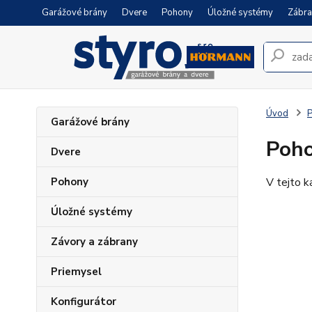
Garážové brány
Dvere
Pohony
Úložné systémy
Zábra
Úvod
Garážové brány
Poho
Dvere
Pohony
V tejto k
Úložné systémy
Závory a zábrany
Priemysel
Konfigurátor