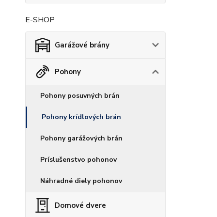
E-SHOP
Garážové brány
Pohony
Pohony posuvných brán
Pohony krídlových brán
Pohony garážových brán
Príslušenstvo pohonov
Náhradné diely pohonov
Domové dvere