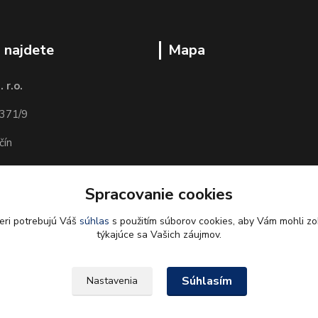
 najdete
Mapa
 r.o.
371/9
čín
Spracovanie cookies
árne DOBROTA)
eri potrebujú Váš
súhlas
s použitím súborov cookies, aby Vám mohli zo
týkajúce sa Vašich záujmov.
Súhlasím
Nastavenia