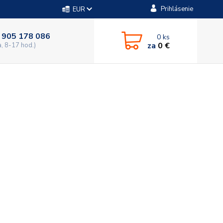
Prihlásenie
EUR
 905 178 086
0
ks
za
0 €
a, 8-17 hod.)