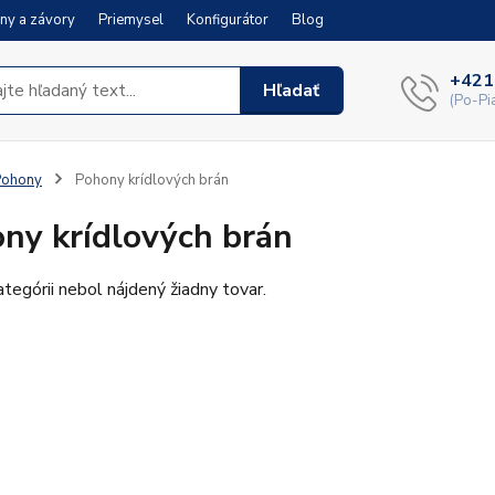
ny a závory
Priemysel
Konfigurátor
Blog
+421
Hľadať
(Po-Pi
Pohony
Pohony krídlových brán
ny krídlových brán
ategórii nebol nájdený žiadny tovar.