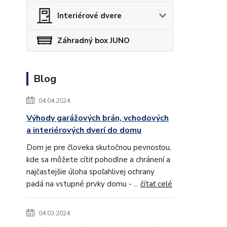
Interiérové dvere
Záhradný box JUNO
Blog
04.04.2024
Výhody garážových brán, vchodových
a interiérových dverí do domu
Dom je pre človeka skutočnou pevnosťou,
kde sa môžete cítiť pohodlne a chránení a
najčastejšie úloha spoľahlivej ochrany
padá na vstupné prvky domu - ...
čítať celé
04.03.2024