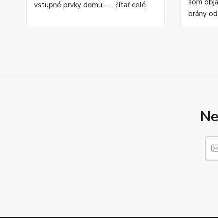
som obja
vstupné prvky domu - ...
čítať celé
brány od
Ne