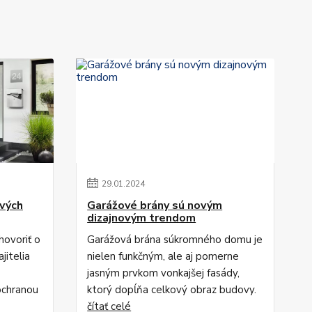
29
.
01
.
2024
vých
Garážové brány sú novým
dizajnovým trendom
ovoriť o
Garážová brána súkromného domu je
jitelia
nielen funkčným, ale aj pomerne
jasným prvkom vonkajšej fasády,
ochranou
ktorý dopĺňa celkový obraz budovy.
čítať celé