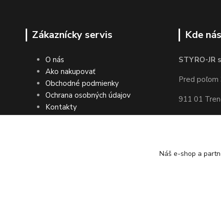
Zákaznícky servis
Kde nás
O nás
STYRO-JR s.
Ako nakupovať
Pred poľom 
Obchodné podmienky
Ochrana osobných údajov
911 01 Tren
Kontakty
Slovakia
(Vedľa pek
Náš e-shop a partn