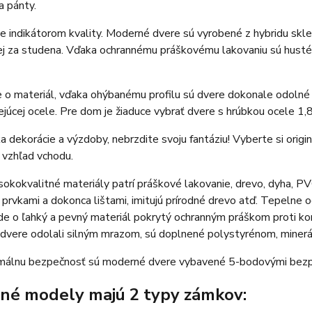
a pánty.
je indikátorom kvality. Moderné dvere sú vyrobené z hybridu skle
ej za studena. Vďaka ochrannému práškovému lakovaniu sú husté
e o materiál, vďaka ohýbanému profilu sú dvere dokonale odolné
júcej ocele. Pre dom je žiaduce vybrať dvere s hrúbkou ocele 1,8 
a dekorácie a výzdoby, nebrzdite svoju fantáziu! Vyberte si orig
 vzhľad vchodu.
okokvalitné materiály patrí práškové lakovanie, drevo, dyha, 
prvkami a dokonca lištami, imitujú prírodné drevo atď. Tepelne
 Ide o ľahký a pevný materiál pokrytý ochranným práškom proti 
 dvere odolali silným mrazom, sú doplnené polystyrénom, minerá
málnu bezpečnosť sú moderné dvere vybavené 5-bodovými bez
tné modely majú 2 typy zámkov: