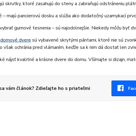
jú skrutky, ktoré zasahujú do steny a zabraňujú odstráneniu plát
ké – majú pancierovú dosku a slúžia ako dodatočný uzamykací prvo
 vybrať gumové tesnenia – sú najodolnejšie. Niekedy môžu byť dv
é
domové dvere
sú vybavené skrytými pántami, ktoré nie sú zvonku 
o však ochránia pred vlámaním, keďže sa k nim dá dostať len zvnú
žké nájsť kvalitné a krásne dvere do domu. Všímajte si dizajn, ma
 sa vám článok? Zdieľajte ho s priateľmi
Fac