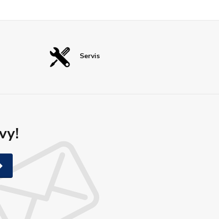
Servis
vy!