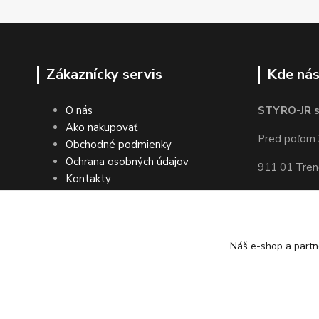
Zákaznícky servis
Kde nás
O nás
STYRO-JR s.
Ako nakupovať
Pred poľom 
Obchodné podmienky
Ochrana osobných údajov
911 01 Tren
Kontakty
Slovakia
(Vedľa pek
Náš e-shop a partn