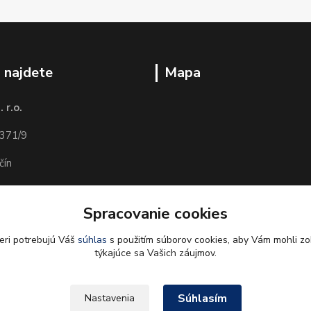
 najdete
Mapa
 r.o.
371/9
čín
Spracovanie cookies
árne DOBROTA)
eri potrebujú Váš
súhlas
s použitím súborov cookies, aby Vám mohli zo
týkajúce sa Vašich záujmov.
Súhlasím
Nastavenia