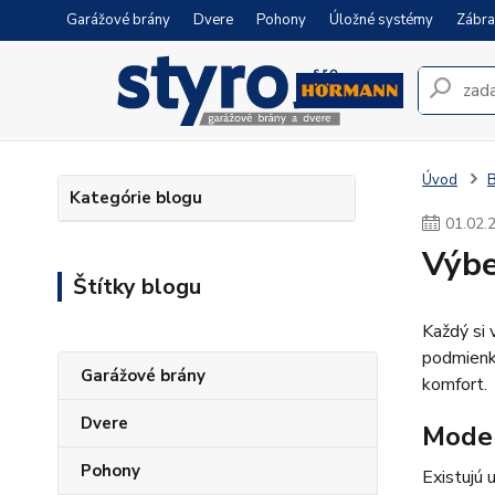
Garážové brány
Dvere
Pohony
Úložné systémy
Zábra
Úvod
Kategórie blogu
01
.
02
.
Výbe
Štítky blogu
Každý si 
podmienky
Garážové brány
komfort.
Dvere
Moder
Pohony
Existujú 