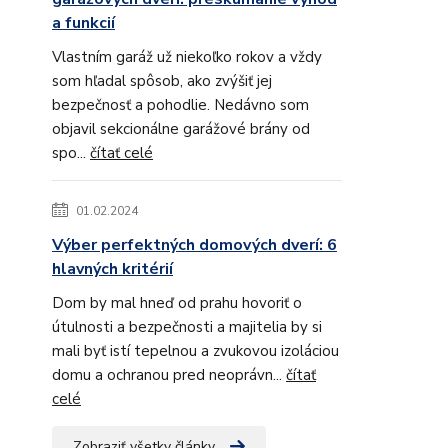
a funkcií
Vlastním garáž už niekoľko rokov a vždy
som hľadal spôsob, ako zvýšiť jej
bezpečnosť a pohodlie. Nedávno som
objavil sekcionálne garážové brány od
spo...
čítať celé
01.02.2024
Výber perfektných domových dverí: 6
hlavných kritérií
Dom by mal hneď od prahu hovoriť o
útulnosti a bezpečnosti a majitelia by si
mali byť istí tepelnou a zvukovou izoláciou
domu a ochranou pred neoprávn...
čítať
celé
Zobraziť všetky články