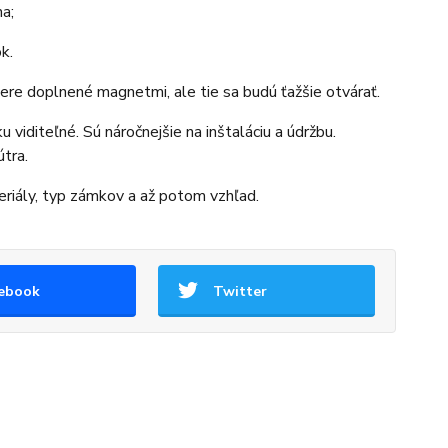
na;
k.
ere doplnené magnetmi, ale tie sa budú ťažšie otvárať.
viditeľné. Sú náročnejšie na inštaláciu a údržbu.
tra.
teriály, typ zámkov a až potom vzhľad.
ebook
Twitter