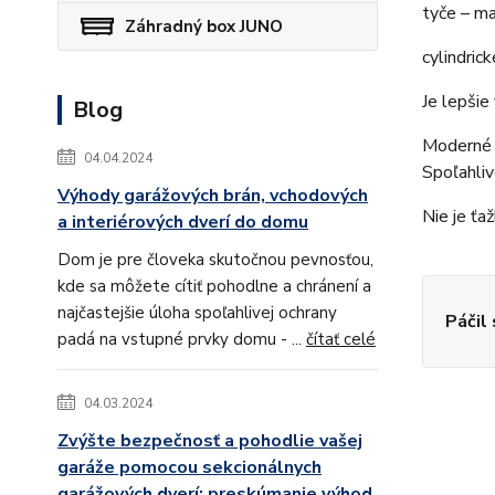
tyče – ma
Záhradný box JUNO
cylindric
Je lepšie
Blog
Modern
04.04.2024
Spoľahliv
Výhody garážových brán, vchodových
Nie je ťa
a interiérových dverí do domu
Dom je pre človeka skutočnou pevnosťou,
kde sa môžete cítiť pohodlne a chránení a
najčastejšie úloha spoľahlivej ochrany
Páčil
padá na vstupné prvky domu - ...
čítať celé
04.03.2024
Zvýšte bezpečnosť a pohodlie vašej
garáže pomocou sekcionálnych
garážových dverí: preskúmanie výhod