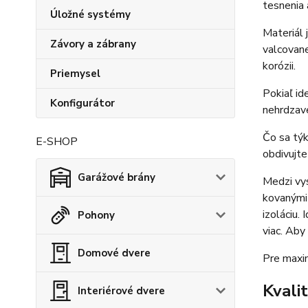
tesnenia 
Úložné systémy
Materiál 
Závory a zábrany
valcovan
korózii.
Priemysel
Pokiaľ id
Konfigurátor
nehrdzave
Čo sa týk
E-SHOP
obdivujte
Garážové brány
Medzi vys
kovanými 
izoláciu.
Pohony
viac. Aby
Domové dvere
Pre maxi
Kvali
Interiérové dvere