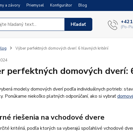
ny a závory
Priemysel
Konfigurátor
Blog
+421
Hľadať
(Po-Pi
Blog
Výber perfektných domových dverí: 6 hlavných kritérií
2024
r perfektných domových dverí: 6
vyberá modely domových dverí podľa individuálnych potrieb: stav
. Ponúkame niekoľko platných odporúčaní, ako si vybrať
domové
né riešenia na vchodové dvere
určité kritériá, podľa ktorých sa vyberajú spoľahlivé vchodové dve