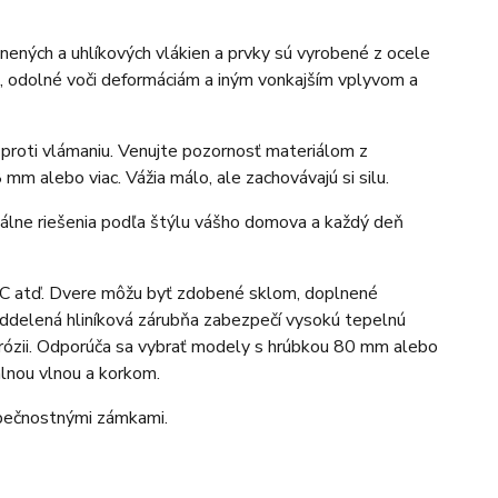
nených a uhlíkových vlákien a prvky sú vyrobené z ocele
, odolné voči deformáciám a iným vonkajším vplyvom a
 proti vlámaniu. Venujte pozornosť materiálom z
mm alebo viac. Vážia málo, ale zachovávajú si silu.
inálne riešenia podľa štýlu vášho domova a každý deň
PVC atď. Dvere môžu byť zdobené sklom, doplnené
 oddelená hliníková zárubňa zabezpečí vysokú tepelnú
korózii. Odporúča sa vybrať modely s hrúbkou 80 mm alebo
lnou vlnou a korkom.
pečnostnými zámkami.