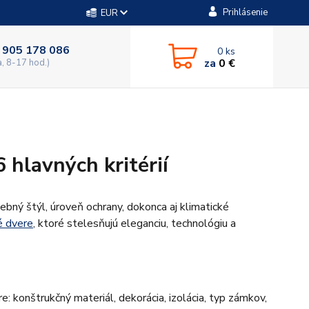
Prihlásenie
EUR
 905 178 086
0
ks
za
0 €
a, 8-17 hod.)
 hlavných kritérií
ebný štýl, úroveň ochrany, dokonca aj klimatické
 dvere
, ktoré stelesňujú eleganciu, technológiu a
re: konštrukčný materiál, dekorácia, izolácia, typ zámkov,