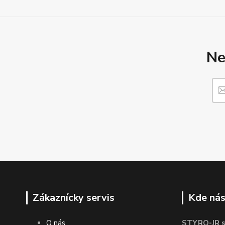
Ne
Zákaznícky servis
Kde nás
O nás
STYRO-JR s.