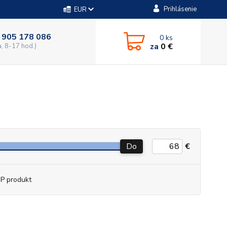
Prihlásenie
EUR
 905 178 086
0
ks
za
0 €
a, 8-17 hod.)
Do
€
P produkt