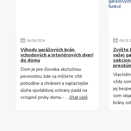
04
.
04
.
2024
04
.
03
.
Výhody garážových brán,
Zvýšte 
vchodových a interiérových dverí
vašej g
do domu
sekcion
preskúm
Dom je pre človeka skutočnou
Vlastním
pevnosťou, kde sa môžete cítiť
vždy som
pohodlne a chránení a najčastejšie
jej bezp
úloha spoľahlivej ochrany padá na
som obja
vstupné prvky domu - ...
čítať celé
brány od