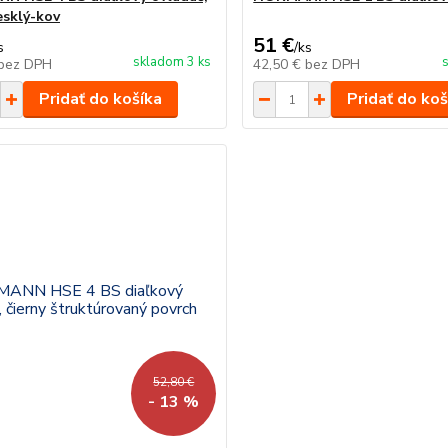
esklý-kov
51 €
s
/
ks
skladom 3 ks
bez DPH
42,50 €
bez DPH
Pridať do košíka
Pridať do koš
52,80 €
- 13 %