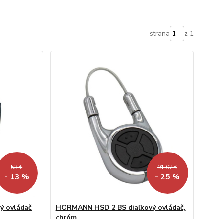
strana
z 1
53 €
91,02 €
- 13 %
- 25 %
ý ovládač
HORMANN HSD 2 BS diaľkový ovládač,
chróm