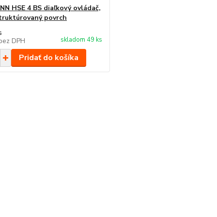
 HSE 4 BS diaľkový ovládač,
štruktúrovaný povrch
s
skladom 49 ks
bez DPH
Pridať do košíka