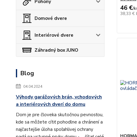
Pohony
46 €
/
k
38,33 €
Domové dvere
Interiérové dvere
Záhradný box JUNO
Blog
04.04.2024
Výhody garážových brán, vchodových
a interiérových dverí do domu
Dom je pre človeka skutočnou pevnosťou,
kde sa môžete cítiť pohodlne a chránení a
najčastejšie úloha spoľahlivej ochrany
HORMANN
padá na vstupné prvky domu - ...
čítať celé