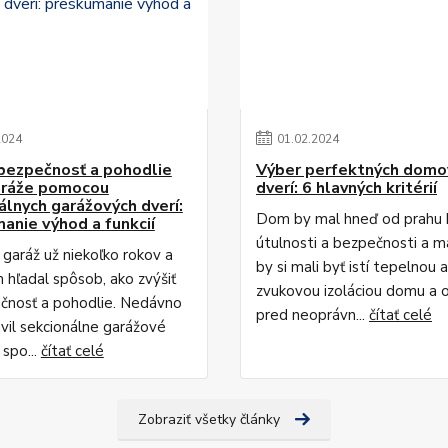
2024
01
.
02
.
2024
bezpečnosť a pohodlie
Výber perfektných domo
aráže pomocou
dverí: 6 hlavných kritérií
álnych garážových dverí:
Dom by mal hneď od prahu h
anie výhod a funkcií
útulnosti a bezpečnosti a ma
 garáž už niekoľko rokov a
by si mali byť istí tepelnou a
 hľadal spôsob, ako zvýšiť
zvukovou izoláciou domu a 
ečnosť a pohodlie. Nedávno
pred neoprávn...
čítať celé
vil sekcionálne garážové
 spo...
čítať celé
Zobraziť všetky články