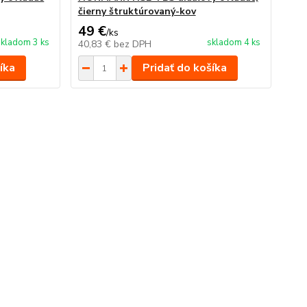
čierny štruktúrovaný-kov
49 €
/
ks
skladom 3 ks
skladom 4 ks
40,83 €
bez DPH
íka
Pridať do košíka