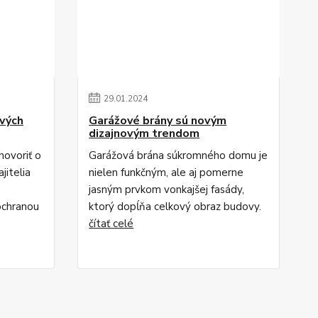
29
.
01
.
2024
vých
Garážové brány sú novým
dizajnovým trendom
ovoriť o
Garážová brána súkromného domu je
jitelia
nielen funkčným, ale aj pomerne
jasným prvkom vonkajšej fasády,
ochranou
ktorý dopĺňa celkový obraz budovy.
čítať celé