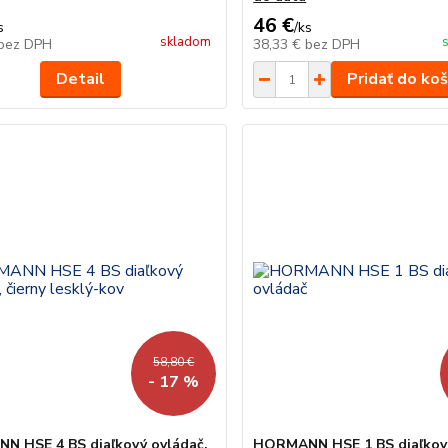
46 €
s
/
ks
skladom
bez DPH
38,33 €
bez DPH
Detail
Pridať do koš
58,80 €
- 17 %
 HSE 4 BS diaľkový ovládač,
HORMANN HSE 1 BS diaľkov