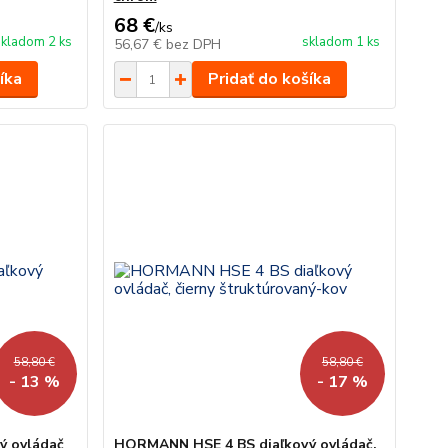
68 €
/
ks
skladom 2 ks
skladom 1 ks
56,67 €
bez DPH
íka
Pridať do košíka
58,80 €
58,80 €
- 13 %
- 17 %
ý ovládač
HORMANN HSE 4 BS diaľkový ovládač,