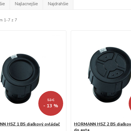
šie
Najlacnejšie
Najdrahšie
m 1-7 z 7
53 €
- 13 %
N HSZ 1 BS diaľkový ovládač
HORMANN HSZ 2 BS diaľkov
do auta