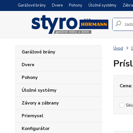
Garážové brány
Dvere
Pohony
Úložné systémy
Zábra
Úvod
G
Garážové brány
Prís
Dvere
Pohony
Cena:
Úložné systémy
Závory a zábrany
Skl
Priemysel
Konfigurátor