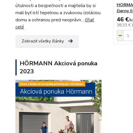
HORMANN
útulnosti a bezpečnosti a majitelia by si
čierny 
mali byť istí tepelnou a zvukovou izoláciou
46 €
domu a ochranou pred neoprávn...
čítať
/
k
38,33 €
celé
Zobraziť všetky články
HÖRMANN Akciová ponuka
2023