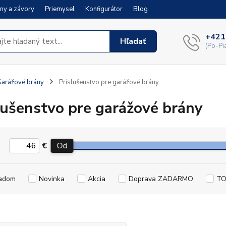
ny a závory
Priemysel
Konfigurátor
Blog
+421
Hľadať
(Po-Pi
arážové brány
Príslušenstvo pre garážové brány
lušenstvo pre garážové brány
€
Od
adom
Novinka
Akcia
Doprava ZADARMO
TO