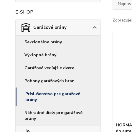
Najnov
E-SHOP
Zobrazuje
Garážové brány
Sekcionálne brány
Výklopné brány
Garážové vedľajšie dvere
Pohony garážových brán
Príslušenstvo pre garážové
brány
Náhradné diely pre garážové
brány
HORMAN
do auta