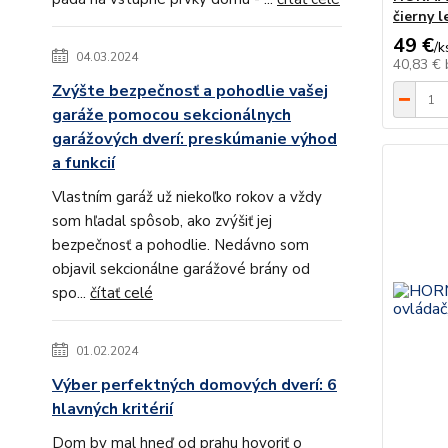
čierny l
49 €
/
k
04.03.2024
40,83 €
Zvýšte bezpečnosť a pohodlie vašej
garáže pomocou sekcionálnych
garážových dverí: preskúmanie výhod
a funkcií
Vlastním garáž už niekoľko rokov a vždy
som hľadal spôsob, ako zvýšiť jej
bezpečnosť a pohodlie. Nedávno som
objavil sekcionálne garážové brány od
spo...
čítať celé
01.02.2024
Výber perfektných domových dverí: 6
hlavných kritérií
Dom by mal hneď od prahu hovoriť o