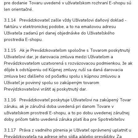
pre dodanie Tovaru uvedené v užívateľskom rozhraní E-shopu sú
len orientačné.
3.1.14 Prevádzkovateľ zašle vždy Užívateľovi daňový doklad -
faktúru v elektronickej podobe, a to na emailovou adresu
Užívateľa zadanú pri danej objednávke do Užívateľského
prostredia E-shopu.
3.1.15 Ak je Prevádzkovateľom spoločne s Tovarom poskytnutý
Užívateľovi dar, je darovacia zmluva medzi Užívateľom a
Prevádzkovateľom uzatvorená s rozväzovacou podmienkou, že ak
dôjde k odstúpeniu od Kúpnej zmluvy, ruší sa daná darovacia
zmluva bez ďalšieho od počiatku spolu s kúpnou zmluvou a
Užívateľ je povinný spolu so zakúpeným tovarom
Prevýdzkovateľovi vrátiť aj poskytnutý dar.
3.1.16 Prevádzkovateľ poskytuje Užívateľovi na zakúpený Tovar
záruku, ak je záručná doba uvedená pri danom Tovare v
užívateľskom prostredí E-shopu, a to po dobu uvedenej záručnej
doby, pričom takto uvedená záruka platí iba pre Spotrebiteľov.
3.1.17 Práva z vadného plnenia je Užívateľ oprávnený uplatniť u
Prevádzkovateľa na adrese jeho sídla a/alebo prevádzky. Za