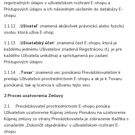
registračných údajov v užívateľskom rozhraní E-shopu a
Prístupových údajov a ich následným uložením do databázy E-
shopu;
1.1.12 „
Uživateľ
“ znamená akúkoľvek právnickú alebo fyzickú
osobu, ktorá užíva E-shop;
1.1.13 „
Uživateľský účet
“ znamená časť E-shopu, ktorá je
každému jednému Užívateľovi zriadená Registráciou (t.j. je pre
každého Užívateľa unikátna) a sprístupnená po zadaní
Prístupových údajov;
1.1.14 „
Tovar
“ znamená vec ponúkanú Prevádzkovateľom k
predaju Užívateľovi prostredníctvom E-shopu a ak je k Tovaru
ponúkaná, tak aj licencia k užívaniu tejto veci;
2 Proces uzatvorenia Zmluvy
2.1 Prevádzkovateľ prostredníctvom E-shopu ponúka
Užívateľom uzatvorenie Kúpnej zmluvy. Ponukou na uzatvorenie
Kúpnej zmluvy zo strany Prevádzkovateľa je zobrazenie tlačítka s
označením „Dokončiť objednávku“ v užívateľskom rozhraní E-
shopu.