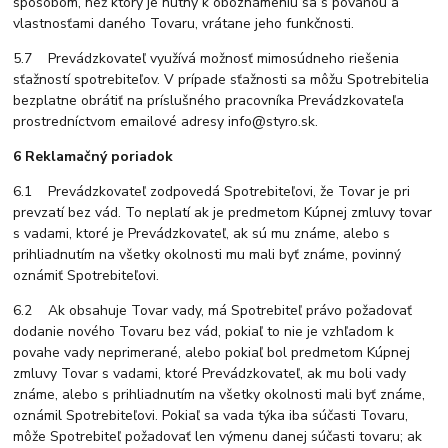
spôsobom, než ktorý je nutný k oboznámeniu sa s povahou a
vlastnosťami daného Tovaru, vrátane jeho funkčnosti.
5.7 Prevádzkovateľ využívá možnosť mimosúdneho riešenia
sťažností spotrebiteľov. V prípade sťažnosti sa môžu Spotrebitelia
bezplatne obrátiť na príslušného pracovníka Prevádzkovateľa
prostredníctvom emailové adresy info@styro.sk.
6 Reklamačný poriadok
6.1 Prevádzkovateľ zodpovedá Spotrebiteľovi, že Tovar je pri
prevzatí bez vád. To neplatí ak je predmetom Kúpnej zmluvy tovar
s vadami, ktoré je Prevádzkovateľ, ak sú mu známe, alebo s
prihliadnutím na všetky okolnosti mu mali byť známe, povinný
oznámiť Spotrebiteľovi.
6.2 Ak obsahuje Tovar vady, má Spotrebiteľ právo požadovať
dodanie nového Tovaru bez vád, pokiaľ to nie je vzhľadom k
povahe vady neprimerané, alebo pokiaľ bol predmetom Kúpnej
zmluvy Tovar s vadami, ktoré Prevádzkovateľ, ak mu boli vady
známe, alebo s prihliadnutím na všetky okolnosti mali byť známe,
oznámil Spotrebiteľovi. Pokiaľ sa vada týka iba súčasti Tovaru,
môže Spotrebiteľ požadovať len výmenu danej súčasti tovaru; ak