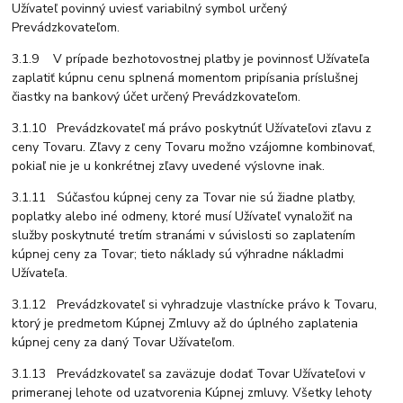
Užívateľ povinný uviesť variabilný symbol určený
Prevádzkovateľom.
3.1.9 V prípade bezhotovostnej platby je povinnosť Užívateľa
zaplatiť kúpnu cenu splnená momentom pripísania príslušnej
čiastky na bankový účet určený Prevádzkovateľom.
3.1.10 Prevádzkovateľ má právo poskytnúť Užívateľovi zľavu z
ceny Tovaru. Zľavy z ceny Tovaru možno vzájomne kombinovať,
pokiaľ nie je u konkrétnej zľavy uvedené výslovne inak.
3.1.11 Súčasťou kúpnej ceny za Tovar nie sú žiadne platby,
poplatky alebo iné odmeny, ktoré musí Užívateľ vynaložiť na
služby poskytnuté tretím stranámi v súvislosti so zaplatením
kúpnej ceny za Tovar; tieto náklady sú výhradne nákladmi
Užívateľa.
3.1.12 Prevádzkovateľ si vyhradzuje vlastnícke právo k Tovaru,
ktorý je predmetom Kúpnej Zmluvy až do úplného zaplatenia
kúpnej ceny za daný Tovar Užívateľom.
3.1.13 Prevádzkovateľ sa zaväzuje dodať Tovar Užívateľovi v
primeranej lehote od uzatvorenia Kúpnej zmluvy. Všetky lehoty