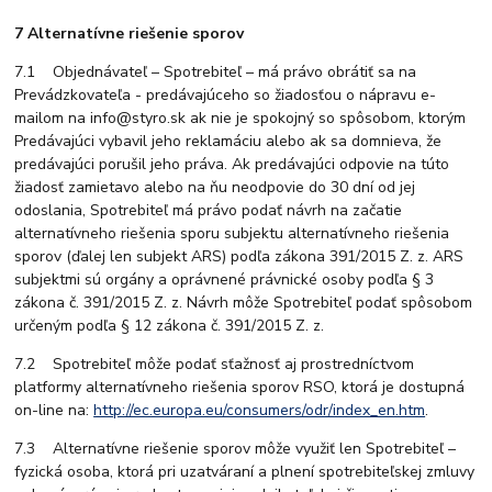
7 Alternatívne riešenie sporov
7.1 Objednávateľ – Spotrebiteľ – má právo obrátiť sa na
Prevádzkovateľa - predávajúceho so žiadosťou o nápravu e-
mailom na info@styro.sk ak nie je spokojný so spôsobom, ktorým
Predávajúci vybavil jeho reklamáciu alebo ak sa domnieva, že
predávajúci porušil jeho práva. Ak predávajúci odpovie na túto
žiadosť zamietavo alebo na ňu neodpovie do 30 dní od jej
odoslania, Spotrebiteľ má právo podať návrh na začatie
alternatívneho riešenia sporu subjektu alternatívneho riešenia
sporov (ďalej len subjekt ARS) podľa zákona 391/2015 Z. z. ARS
subjektmi sú orgány a oprávnené právnické osoby podľa § 3
zákona č. 391/2015 Z. z. Návrh môže Spotrebiteľ podať spôsobom
určeným podľa § 12 zákona č. 391/2015 Z. z.
7.2 Spotrebiteľ môže podať sťažnosť aj prostredníctvom
platformy alternatívneho riešenia sporov RSO, ktorá je dostupná
on-line na:
http://ec.europa.eu/consumers/odr/index_en.htm
.
7.3 Alternatívne riešenie sporov môže využiť len Spotrebiteľ –
fyzická osoba, ktorá pri uzatváraní a plnení spotrebiteľskej zmluvy