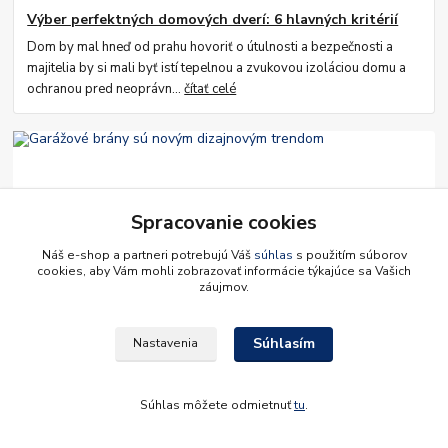
Výber perfektných domových dverí: 6 hlavných kritérií
Dom by mal hneď od prahu hovoriť o útulnosti a bezpečnosti a
majitelia by si mali byť istí tepelnou a zvukovou izoláciou domu a
ochranou pred neoprávn...
čítať celé
Spracovanie cookies
Náš e-shop a partneri potrebujú Váš
súhlas
s použitím súborov
cookies, aby Vám mohli zobrazovať informácie týkajúce sa Vašich
záujmov.
29
.
01
.
2024
Garážové brány sú novým dizajnovým trendom
Súhlasím
Nastavenia
Garážová brána súkromného domu je nielen funkčným, ale aj
pomerne jasným prvkom vonkajšej fasády, ktorý dopĺňa celkový
obraz budovy.
čítať celé
Súhlas môžete odmietnuť
tu
.