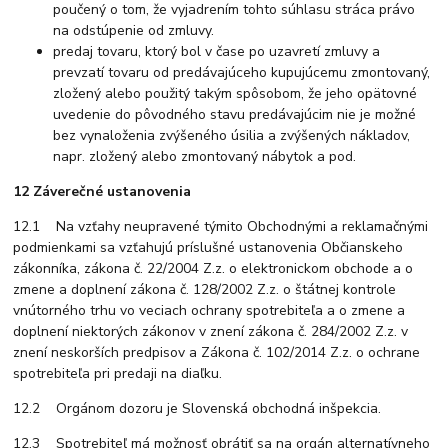
poučený o tom, že vyjadrením tohto súhlasu stráca právo
na odstúpenie od zmluvy.
predaj tovaru, ktorý bol v čase po uzavretí zmluvy a
prevzatí tovaru od predávajúceho kupujúcemu zmontovaný,
zložený alebo použitý takým spôsobom, že jeho opätovné
uvedenie do pôvodného stavu predávajúcim nie je možné
bez vynaloženia zvýšeného úsilia a zvýšených nákladov,
napr. zložený alebo zmontovaný nábytok a pod.
12 Záverečné ustanovenia
12.1 Na vzťahy neupravené týmito Obchodnými a reklamačnými
podmienkami sa vzťahujú príslušné ustanovenia Občianskeho
zákonníka, zákona č. 22/2004 Z.z. o elektronickom obchode a o
zmene a doplnení zákona č. 128/2002 Z.z. o štátnej kontrole
vnútorného trhu vo veciach ochrany spotrebiteľa a o zmene a
doplnení niektorých zákonov v znení zákona č. 284/2002 Z.z. v
znení neskorších predpisov a Zákona č. 102/2014 Z.z. o ochrane
spotrebiteľa pri predaji na diaľku.
12.2 Orgánom dozoru je Slovenská obchodná inšpekcia.
12.3 Spotrebiteľ má možnosť obrátiť sa na orgán alternatívneho