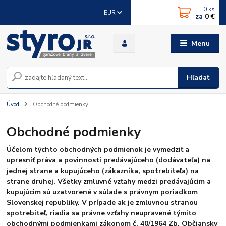
0
ks
+421 905 178 086
EUR
za
0 €
(Po-Pia, 8-17 hod.)
Menu
Hľadať
Úvod
Obchodné podmienky
Obchodné podmienky
Účelom týchto obchodných podmienok je vymedziť a
upresniť práva a povinnosti predávajúceho (dodávateľa) na
jednej strane a kupujúceho (zákazníka, spotrebiteľa) na
strane druhej. Všetky zmluvné vzťahy medzi predávajúcim a
kupujúcim sú uzatvorené v súlade s právnym poriadkom
Slovenskej republiky. V prípade ak je zmluvnou stranou
spotrebiteľ, riadia sa právne vzťahy neupravené týmito
obchodnými podmienkami zákonom č. 40/1964 Zb. Občiansky