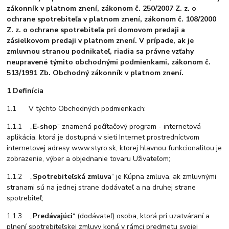
zákonník v platnom znení, zákonom č. 250/2007 Z. z. o
ochrane spotrebiteľa v platnom znení, zákonom č. 108/2000
Z. z. o ochrane spotrebiteľa pri domovom predaji a
zásielkovom predaji v platnom znení. V prípade, ak je
zmluvnou stranou podnikateľ, riadia sa právne vzťahy
neupravené týmito obchodnými podmienkami, zákonom č.
513/1991 Zb. Obchodný zákonník v platnom znení.
1 Definícia
1.1 V týchto Obchodných podmienkach:
1.1.1 „
E-shop
“ znamená počítačový program - internetová
aplikácia, ktorá je dostupná v sieti Internet prostredníctvom
internetovej adresy www.styro.sk, ktorej hlavnou funkcionalitou je
zobrazenie, výber a objednanie tovaru Uživateľom;
1.1.2 „
Spotrebiteľská zmluva
“ je Kúpna zmluva, ak zmluvnými
stranami sú na jednej strane dodávateľ a na druhej strane
spotrebiteľ;
1.1.3 „
Predávajúci
“ (dodávateľ) osoba, ktorá pri uzatváraní a
plnení spotrebiteľskej zmluvy koná v rámci predmetu svojej