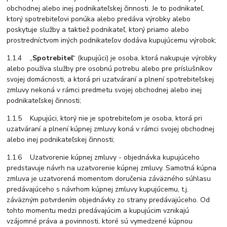
obchodnej alebo inej podnikateľskej činnosti. Je to podnikateľ,
ktorý spotrebiteľovi ponúka alebo predáva výrobky alebo
poskytuje služby a taktiež podnikateľ, ktorý priamo alebo
prostredníctvom iných podnikateľov dodáva kupujúcemu výrobok;
1.1.4 „
Spotrebiteľ
“ (kupujúci) je osoba, ktorá nakupuje výrobky
alebo používa služby pre osobnú potrebu alebo pre príslušníkov
svojej domácnosti, a ktorá pri uzatváraní a plnení spotrebiteľskej
zmluvy nekoná v rámci predmetu svojej obchodnej alebo inej
podnikateľskej činnosti;
1.1.5 Kupujúci, ktorý nie je spotrebiteľom je osoba, ktorá pri
uzatváraní a plnení kúpnej zmluvy koná v rámci svojej obchodnej
alebo inej podnikateľskej činnosti;
1.1.6 Uzatvorenie kúpnej zmluvy - objednávka kupujúceho
predstavuje návrh na uzatvorenie kúpnej zmluvy. Samotná kúpna
zmluva je uzatvorená momentom doručenia záväzného súhlasu
predávajúceho s návrhom kúpnej zmluvy kupujúcemu, t.j.
záväzným potvrdením objednávky zo strany predávajúceho. Od
tohto momentu medzi predávajúcim a kupujúcim vznikajú
vzájomné práva a povinnosti, ktoré sú vymedzené kúpnou