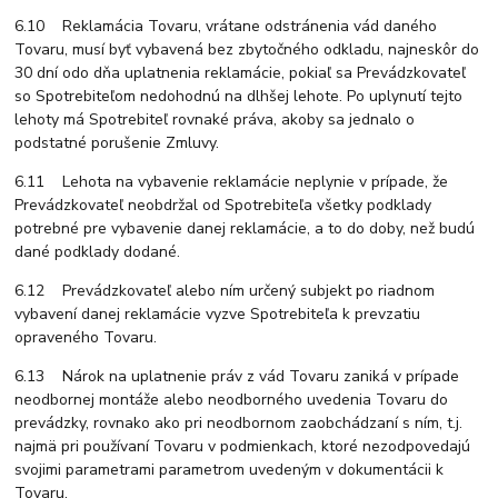
6.10 Reklamácia Tovaru, vrátane odstránenia vád daného
Tovaru, musí byť vybavená bez zbytočného odkladu, najneskôr do
30 dní odo dňa uplatnenia reklamácie, pokiaľ sa Prevádzkovateľ
so Spotrebiteľom nedohodnú na dlhšej lehote. Po uplynutí tejto
lehoty má Spotrebiteľ rovnaké práva, akoby sa jednalo o
podstatné porušenie Zmluvy.
6.11 Lehota na vybavenie reklamácie neplynie v prípade, že
Prevádzkovateľ neobdržal od Spotrebiteľa všetky podklady
potrebné pre vybavenie danej reklamácie, a to do doby, než budú
dané podklady dodané.
6.12 Prevádzkovateľ alebo ním určený subjekt po riadnom
vybavení danej reklamácie vyzve Spotrebiteľa k prevzatiu
opraveného Tovaru.
6.13 Nárok na uplatnenie práv z vád Tovaru zaniká v prípade
neodbornej montáže alebo neodborného uvedenia Tovaru do
prevádzky, rovnako ako pri neodbornom zaobchádzaní s ním, t.j.
najmä pri používaní Tovaru v podmienkach, ktoré nezodpovedajú
svojimi parametrami parametrom uvedeným v dokumentácii k
Tovaru.