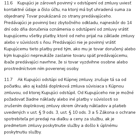
11.6 Kupujúci je zároveň povinný v odstúpení od zmluvy uviesť
kontaktné údaje a číslo účtu, na ktorý má byť uhradená suma za
objednaný Tovar poukázaná zo strany predávajúceho.
Predávajúci je povinný bez zbytočného odkladu, najneskôr do 14
dní odo dňa doručenia oznámenia o odstúpení od zmluvy vrátiť
kupujúcemu všetky platby, ktoré od neho prijal na základe zmluvy
alebo v súvislosti s ňou. Predávajúci nie je povinný vrátiť
Kupujúcemu tieto platby pred tým, ako mu je tovar doručený alebo
kým kupujúci nepreukáže zaslanie tovaru späť predávajúcemu,
ibaže predávajúci navrhne, že si tovar vyzdvihne osobne alebo
prostredníctvom ním poverenej osoby.
11.7 Ak Kupujúci odstúpi od Kúpnej zmluvy, zrušuje tá sa od
počiatku, ako aj každá doplnková zmluva súvisiaca s Kúpnou
zmluvou, od ktorej Kupujúci odstúpil. Od Kupujúceho nie je možné
požadovať žiadne náklady alebo iné platby v súvislosti so
zrušením doplnkovej zmluvy okrem úhrady nákladov a platieb
uvedených v ust. § 9 ods. 3, ust. § 10 ods. 3 a 5 Zákona o ochrane
spotrebiteľa pri predaji na diaľku a ceny za službu, ak je
predmetom zmluvy poskytnutie služby a došlo k úplnému
poskytnutiu služby.