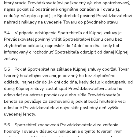
ktorý vracia Prevádzkovateľovi poškodený a/alebo opotrebovaný,
najmä pokiaľ sú odstránené originálne označenia Tovaru(t.j.
ceduľky, nálepky a pod.), je Spotrebiteľ povinný Prevádzkovateľovi
nahradiť náklady na uvedenie Tovaru do pôvodného stavu.
5.4 V prípade odstúpenia Spotrebiteľa od Kúpnej zmluvy je
Prevádzkovateľ povinný vrátiť Spotrebiteľovi kúpnu cenu bez
zbytočného odkladu, najneskôr do 14 dní odo dňa, kedy bol
informovaný o rozhodnutí Spotrebiteľa odstúpiť od danej Kúpnej
zmluvy.
5.5 Pokiaľ Spotrebiteľ na základe Kúpnej zmluvy obdržal Tovar
tvorený hnuteľnými vecami, je povinný ho bez zbytočného
odkladu, najneskôr do 14 dní odo dňa, kedy došlo k odstúpeniu od
danej Kúpnej zmluvy, zaslať späť Prevádzkovateľovi alebo ho
odovzdať na adrese prevádzky alebo sídla Prevádzkovateľa.
Lehota sa považuje za zachovanú aj pokiaľ budú hnuteľné veci
odoslané Prevádzkovateľovi najneskôr posledný deň vyššie
uvedenej lehoty.
5.6 Spotrebiteľ zodpovedá Prevádzkovateľovi za zníženie
hodnoty Tovaru v dôsledku nakladania s týmto tovarom iným