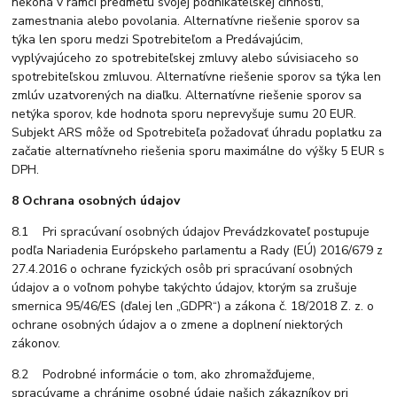
nekoná v rámci predmetu svojej podnikateľskej činnosti,
zamestnania alebo povolania. Alternatívne riešenie sporov sa
týka len sporu medzi Spotrebiteľom a Predávajúcim,
vyplývajúceho zo spotrebiteľskej zmluvy alebo súvisiaceho so
spotrebiteľskou zmluvou. Alternatívne riešenie sporov sa týka len
zmlúv uzatvorených na diaľku. Alternatívne riešenie sporov sa
netýka sporov, kde hodnota sporu neprevyšuje sumu 20 EUR.
Subjekt ARS môže od Spotrebiteľa požadovať úhradu poplatku za
začatie alternatívneho riešenia sporu maximálne do výšky 5 EUR s
DPH.
8 Ochrana osobných údajov
8.1 Pri spracúvaní osobných údajov Prevádzkovateľ postupuje
podľa Nariadenia Európskeho parlamentu a Rady (EÚ) 2016/679 z
27.4.2016 o ochrane fyzických osôb pri spracúvaní osobných
údajov a o voľnom pohybe takýchto údajov, ktorým sa zrušuje
smernica 95/46/ES (ďalej len „GDPR“) a zákona č. 18/2018 Z. z. o
ochrane osobných údajov a o zmene a doplnení niektorých
zákonov.
8.2 Podrobné informácie o tom, ako zhromažďujeme,
spracúvame a chránime osobné údaje našich zákazníkov pri