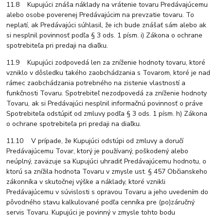
11.8 Kupujúci znáša náklady na vrátenie tovaru Predávajúcemu
alebo osobe poverenej Predávajúcim na prevzatie tovaru. To
neplatí, ak Predávajúci súhlasil, že ich bude znášať sám alebo ak
si nesplnil povinnosť podľa § 3 ods. 1 písm. i) Zákona o ochrane
spotrebiteľa pri predaji na diaľku.
11.9 Kupujúci zodpovedá len za zníženie hodnoty tovaru, ktoré
vzniklo v dôsledku takého zaobchádzania s Tovarom, ktoré je nad
rámec zaobchádzania potrebného na zistenie vlastností a
funkčnosti Tovaru. Spotrebiteľ nezodpovedá za zníženie hodnoty
Tovaru, ak si Predávajúci nesplnil informačnú povinnosť o práve
Spotrebiteľa odstúpiť od zmluvy podľa § 3 ods. 1 písm. h) Zákona
o ochrane spotrebiteľa pri predaji na diaľku.
11.10 V prípade, že Kupujúci odstúpi od zmluvy a doručí
Predávajúcemu Tovar, ktorý je používaný, poškodený alebo
neúplný, zaväzuje sa Kupujúci uhradiť Predávajúcemu hodnotu, o
ktorú sa znížila hodnota Tovaru v zmysle ust. § 457 Občianskeho
zákonníka v skutočnej výške a náklady, ktoré vznikli
Predávajúcemu v súvislosti s opravou Tovaru a jeho uvedením do
pôvodného stavu kalkulované podľa cenníka pre (po)záručný
servis Tovaru. Kupujúci je povinný v zmysle tohto bodu