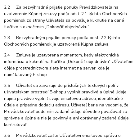
2.2 Za bezvýhradné prijatie ponuky Prevádzkovateľa na
uzatvorenie Kúpnej zmluvy podľa odst. 2.1 týchto Obchodných
podmienok zo strany Užívateľa sa považuje kliknutie na dané
tlačítko s označením „Dokončiť objednávku“.
2.3 Bezvýhradným prijatím ponuky podľa odst. 2.2 týchto
Obchodných podmienok je uzatvorená Kúpna zmluva.
2.4 Zmluva je uzatvorená momentom, kedy elektronická
informácia o kliknutí na tlačítko „Dokončiť objednávku“ Užívateľom
dôjde prostredníctvom siete Internet na server, kde je
nainštalovaný E-shop.
2.5 Užívateľ sa zaväzuje do príslušných textových polí v
užívateľskom prostredí E-shopu vyplniť pravdivé a úplné údaje,
najmä pravdivo vyplniť svoju emailovou adresu, identifikačné
údaje a prípadne dodaciu adresu. Užívateľ berie na vedomie, že
Prevádzkovateľ bude ním zadané údaje dôvodne považovať za
správne a úplné a nie je povinný a ani oprávnený zadané údaje
kontrolovať.
2.6 Prevádzkovateľ zašle Užívateľovi emailovou správu o