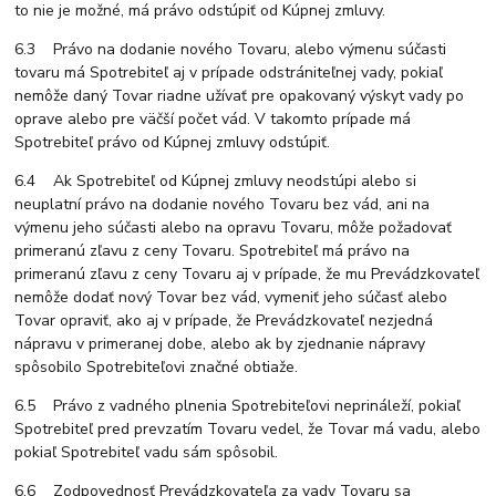
to nie je možné, má právo odstúpiť od Kúpnej zmluvy.
6.3 Právo na dodanie nového Tovaru, alebo výmenu súčasti
tovaru má Spotrebiteľ aj v prípade odstrániteľnej vady, pokiaľ
nemôže daný Tovar riadne užívať pre opakovaný výskyt vady po
oprave alebo pre väčší počet vád. V takomto prípade má
Spotrebiteľ právo od Kúpnej zmluvy odstúpiť.
6.4 Ak Spotrebiteľ od Kúpnej zmluvy neodstúpi alebo si
neuplatní právo na dodanie nového Tovaru bez vád, ani na
výmenu jeho súčasti alebo na opravu Tovaru, môže požadovať
primeranú zľavu z ceny Tovaru. Spotrebiteľ má právo na
primeranú zľavu z ceny Tovaru aj v prípade, že mu Prevádzkovateľ
nemôže dodať nový Tovar bez vád, vymeniť jeho súčasť alebo
Tovar opraviť, ako aj v prípade, že Prevádzkovateľ nezjedná
nápravu v primeranej dobe, alebo ak by zjednanie nápravy
spôsobilo Spotrebiteľovi značné obtiaže.
6.5 Právo z vadného plnenia Spotrebiteľovi neprináleží, pokiaľ
Spotrebiteľ pred prevzatím Tovaru vedel, že Tovar má vadu, alebo
pokiaľ Spotrebiteľ vadu sám spôsobil.
6.6 Zodpovednosť Prevádzkovateľa za vady Tovaru sa