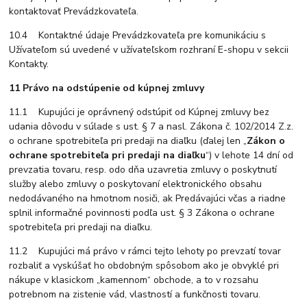
kontaktovať Prevádzkovateľa.
10.4 Kontaktné údaje Prevádzkovateľa pre komunikáciu s
Užívateľom sú uvedené v užívateľskom rozhraní E-shopu v sekcii
Kontakty.
11 Právo na odstúpenie od kúpnej zmluvy
11.1 Kupujúci je oprávnený odstúpiť od Kúpnej zmluvy bez
udania dôvodu v súlade s ust. § 7 a nasl. Zákona č. 102/2014 Z.z.
o ochrane spotrebiteľa pri predaji na diaľku (ďalej len „
Zákon o
ochrane spotrebiteľa pri predaji na diaľku
“) v lehote 14 dní od
prevzatia tovaru, resp. odo dňa uzavretia zmluvy o poskytnutí
služby alebo zmluvy o poskytovaní elektronického obsahu
nedodávaného na hmotnom nosiči, ak Predávajúci včas a riadne
splnil informačné povinnosti podľa ust. § 3 Zákona o ochrane
spotrebiteľa pri predaji na diaľku.
11.2 Kupujúci má právo v rámci tejto lehoty po prevzatí tovar
rozbaliť a vyskúšať ho obdobným spôsobom ako je obvyklé pri
nákupe v klasickom „kamennom“ obchode, a to v rozsahu
potrebnom na zistenie vád, vlastností a funkčnosti tovaru.