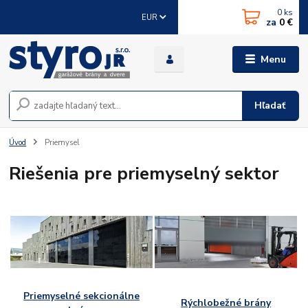
0
ks
+421 905 178 086
EUR
za
0 €
(Po-Pia, 8-17 hod.)
Menu
Hľadať
Úvod
Priemysel
Riešenia pre priemyselný sektor
Priemyselné sekcionálne
Rýchlobežné brány