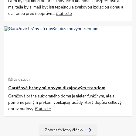
Dom by mal hneď od prahu hovoriť o útulnosti a bezpečnosti a
majitelia by si mali byť istí tepelnou a zvukovou izoláciou domu a
ochranou pred neoprávn...
čítať celé
29
.
01
.
2024
Garážové brány sú novým dizajnovým trendom
Garážová brána súkromného domu je nielen funkčným, ale aj
pomerne jasným prvkom vonkajšej fasády, ktorý dopĺňa celkový
obraz budovy.
čítať celé
Zobraziť všetky články