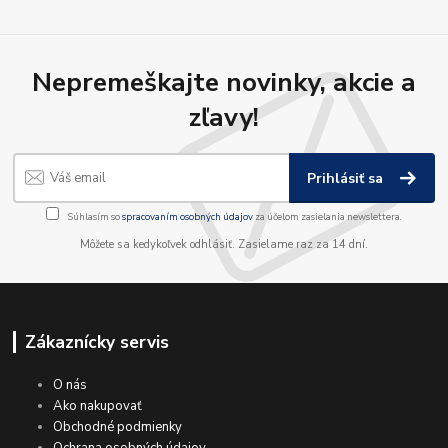
Nepremeškajte novinky, akcie a
zľavy!
Prihlásiť sa
Súhlasím so
spracovaním osobných údajov
za účelom zasielania newslettera.
Môžete sa kedykoľvek odhlásiť. Zasielame raz za 14 dní.
Zákaznícky servis
O nás
Ako nakupovať
Obchodné podmienky