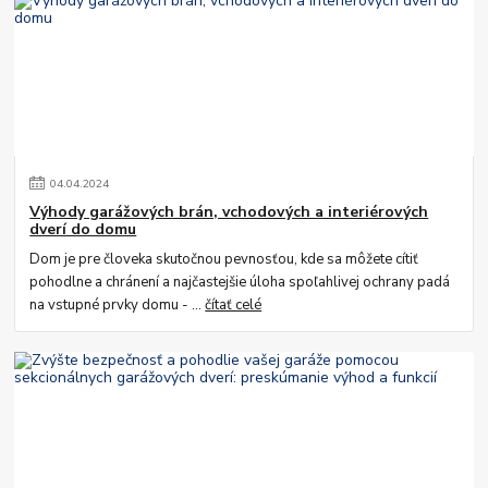
04
.
04
.
2024
Výhody garážových brán, vchodových a interiérových
dverí do domu
Dom je pre človeka skutočnou pevnosťou, kde sa môžete cítiť
pohodlne a chránení a najčastejšie úloha spoľahlivej ochrany padá
na vstupné prvky domu - ...
čítať celé