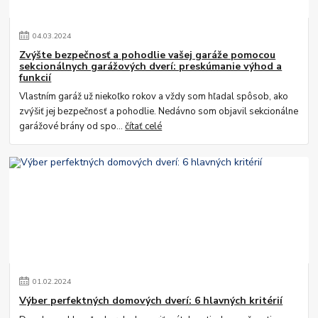
04
.
03
.
2024
Zvýšte bezpečnosť a pohodlie vašej garáže pomocou
sekcionálnych garážových dverí: preskúmanie výhod a
funkcií
Vlastním garáž už niekoľko rokov a vždy som hľadal spôsob, ako
zvýšiť jej bezpečnosť a pohodlie. Nedávno som objavil sekcionálne
garážové brány od spo...
čítať celé
01
.
02
.
2024
Výber perfektných domových dverí: 6 hlavných kritérií