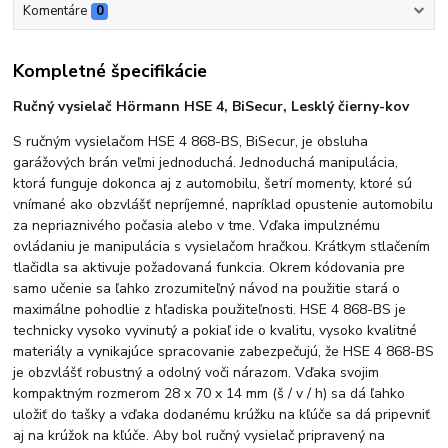
Komentáre
0
Kompletné špecifikácie
Ručný vysielač Hörmann HSE 4, BiSecur, Lesklý čierny-kov
S ručným vysielačom HSE 4 868-BS, BiSecur, je obsluha
garážových brán veľmi jednoduchá. Jednoduchá manipulácia,
ktorá funguje dokonca aj z automobilu, šetrí momenty, ktoré sú
vnímané ako obzvlášť nepríjemné, napríklad opustenie automobilu
za nepriaznivého počasia alebo v tme. Vďaka impulznému
ovládaniu je manipulácia s vysielačom hračkou. Krátkym stlačením
tlačidla sa aktivuje požadovaná funkcia. Okrem kódovania pre
samo učenie sa ľahko zrozumiteľný návod na použitie stará o
maximálne pohodlie z hľadiska použiteľnosti. HSE 4 868-BS je
technicky vysoko vyvinutý a pokiaľ ide o kvalitu, vysoko kvalitné
materiály a vynikajúce spracovanie zabezpečujú, že HSE 4 868-BS
je obzvlášť robustný a odolný voči nárazom. Vďaka svojim
kompaktným rozmerom 28 x 70 x 14 mm (š / v / h) sa dá ľahko
uložiť do tašky a vďaka dodanému krúžku na kľúče sa dá pripevniť
aj na krúžok na kľúče. Aby bol ručný vysielač pripravený na