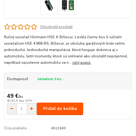
Ohodnotiť produkt
Ručný vysielač Hörmann HSE 4, BiSecur, Lesklý čierny-kov S ručným
vysielačom HSE 4 868-BS, BiSecur, je obsluha garážových brán veľmi
jednoduchá. Jednoduchá manipulácia, ktorá funguje dokonca aj z
automobilu, šetrí momenty, ktoré sú vnímané ako obzvlášť nepríjemné,
napríklad opustenie automobilu za n...
celý popis
Dostupnosť
skladom 3 ks
49 €
/
ks
40,83 €
bez DPH
Pridať do košíka
Číslo produktu:
4511563