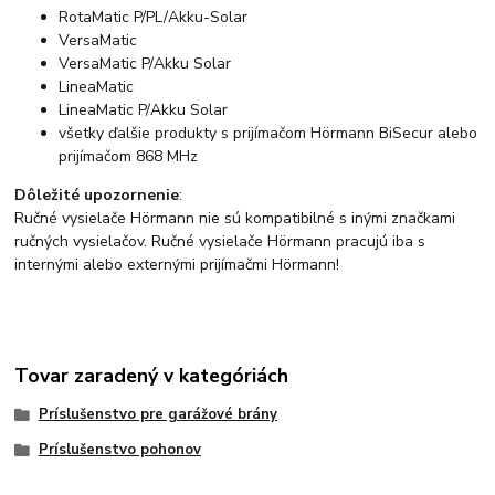
RotaMatic P/PL/Akku-Solar
VersaMatic
VersaMatic P/Akku Solar
LineaMatic
LineaMatic P/Akku Solar
všetky ďalšie produkty s prijímačom Hörmann BiSecur alebo
prijímačom 868 MHz
Dôležité upozornenie
:
Ručné vysielače Hörmann nie sú kompatibilné s inými značkami
ručných vysielačov. Ručné vysielače Hörmann pracujú iba s
internými alebo externými prijímačmi Hörmann!
Tovar zaradený v kategóriách
Príslušenstvo pre garážové brány
Príslušenstvo pohonov