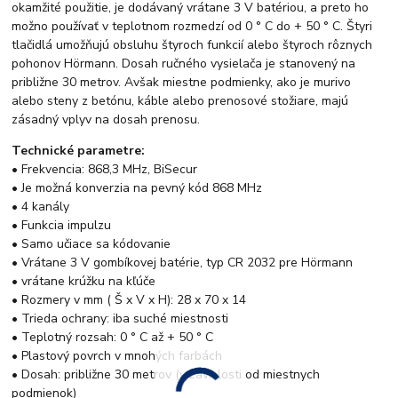
okamžité použitie, je dodávaný vrátane 3 V batériou, a preto ho
možno používať v teplotnom rozmedzí od 0 ° C do + 50 ° C. Štyri
tlačidlá umožňujú obsluhu štyroch funkcií alebo štyroch rôznych
pohonov Hörmann. Dosah ručného vysielača je stanovený na
približne 30 metrov. Avšak miestne podmienky, ako je murivo
alebo steny z betónu, káble alebo prenosové stožiare, majú
zásadný vplyv na dosah prenosu.
Technické parametre:
• Frekvencia: 868,3 MHz, BiSecur
• Je možná konverzia na pevný kód 868 MHz
• 4 kanály
• Funkcia impulzu
• Samo učiace sa kódovanie
• Vrátane 3 V gombíkovej batérie, typ CR 2032 pre Hörmann
• vrátane krúžku na kľúče
• Rozmery v mm ( Š x V x H): 28 x 70 x 14
• Trieda ochrany: iba suché miestnosti
• Teplotný rozsah: 0 ° C až + 50 ° C
• Plastový povrch v mnohých farbách
• Dosah: približne 30 metrov (v závislosti od miestnych
podmienok)