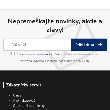
Nepremeškajte novinky, akcie a
zľavy!
Prihlásiť sa
Súhlasím so
spracovaním osobných údajov
za účelom zasielania newslettera.
Môžete sa kedykoľvek odhlásiť. Zasielame raz za 14 dní.
Zákaznícky servis
O nás
Ako nakupovať
Obchodné podmienky