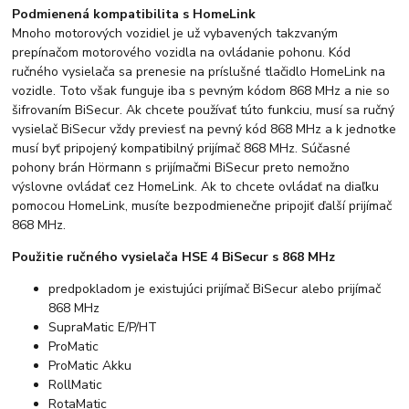
Podmienená kompatibilita s HomeLink
Mnoho motorových vozidiel je už vybavených takzvaným
prepínačom motorového vozidla na ovládanie pohonu. Kód
ručného vysielača sa prenesie na príslušné tlačidlo HomeLink na
vozidle. Toto však funguje iba s pevným kódom 868 MHz a nie so
šifrovaním BiSecur. Ak chcete používať túto funkciu, musí sa ručný
vysielač BiSecur vždy previesť na pevný kód 868 MHz a k jednotke
musí byť pripojený kompatibilný prijímač 868 MHz. Súčasné
pohony brán Hörmann s prijímačmi BiSecur preto nemožno
výslovne ovládať cez HomeLink. Ak to chcete ovládať na diaľku
pomocou HomeLink, musíte bezpodmienečne pripojiť ďalší prijímač
868 MHz.
Použitie ručného vysielača HSE 4 BiSecur s 868 MHz
predpokladom je existujúci prijímač BiSecur alebo prijímač
868 MHz
SupraMatic E/P/HT
ProMatic
ProMatic Akku
RollMatic
RotaMatic