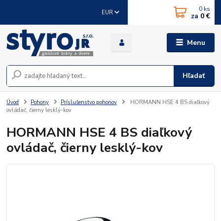
0
ks
+421 905 178 086
EUR
za
0 €
(Po-Pia, 8-17 hod.)
Menu
Hľadať
Úvod
Pohony
Príslušenstvo pohonov
HORMANN HSE 4 BS diaľkový
ovládač, čierny lesklý-kov
HORMANN HSE 4 BS diaľkový
ovládač, čierny lesklý-kov