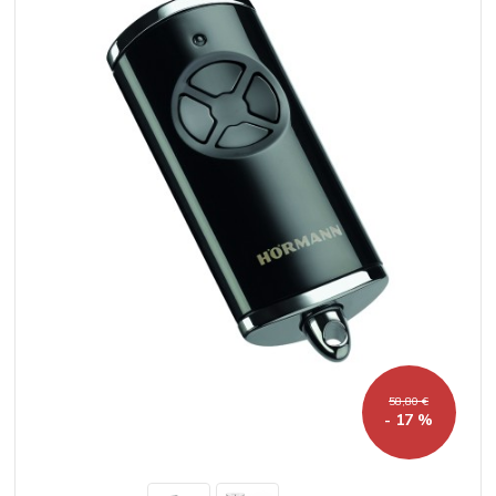
58,80 €
- 17 %