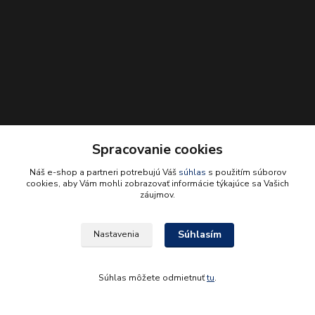
Spracovanie cookies
Kontakt:
Náš e-shop a partneri potrebujú Váš
súhlas
s použitím súborov
cookies, aby Vám mohli zobrazovať informácie týkajúce sa Vašich
+421 905 178 086
záujmov.
(Po-Pia, 8-17 hod.)
info@styro.sk
Súhlasím
Nastavenia
Súhlas môžete odmietnuť
tu
.