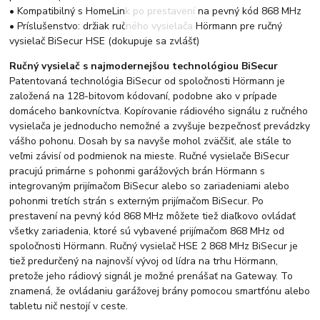
• Kompatibilný s HomeLink po prestavení na pevný kód 868 MHz
• Príslušenstvo: držiak ručného vysielača Hörmann pre ručný
vysielač BiSecur HSE (dokupuje sa zvlášť)
Ručný vysielač s najmodernejšou technológiou BiSecur
Patentovaná technológia BiSecur od spoločnosti Hörmann je
založená na 128-bitovom kódovaní, podobne ako v prípade
domáceho bankovníctva. Kopírovanie rádiového signálu z ručného
vysielača je jednoducho nemožné a zvyšuje bezpečnosť prevádzky
vášho pohonu. Dosah by sa navyše mohol zväčšiť, ale stále to
veľmi závisí od podmienok na mieste. Ručné vysielače BiSecur
pracujú primárne s pohonmi garážových brán Hörmann s
integrovaným prijímačom BiSecur alebo so zariadeniami alebo
pohonmi tretích strán s externým prijímačom BiSecur. Po
prestavení na pevný kód 868 MHz môžete tiež diaľkovo ovládať
všetky zariadenia, ktoré sú vybavené prijímačom 868 MHz od
spoločnosti Hörmann. Ručný vysielač HSE 2 868 MHz BiSecur je
tiež predurčený na najnovší vývoj od lídra na trhu Hörmann,
pretože jeho rádiový signál je možné prenášať na Gateway. To
znamená, že ovládaniu garážovej brány pomocou smartfónu alebo
tabletu nič nestojí v ceste.