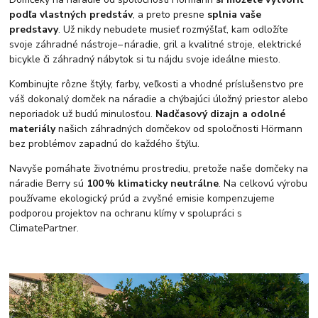
podľa vlastných predstáv
, a preto presne
splnia vaše
predstavy
. Už nikdy nebudete musieť rozmýšľať, kam odložíte
svoje záhradné nástroje– náradie, gril a kvalitné stroje, elektrické
bicykle či záhradný nábytok si tu nájdu svoje ideálne miesto.
Kombinujte rôzne štýly, farby, veľkosti a vhodné príslušenstvo pre
váš dokonalý domček na náradie a chýbajúci úložný priestor alebo
neporiadok už budú minulosťou.
Nadčasový dizajn a odolné
materiály
našich záhradných domčekov od spoločnosti Hörmann
bez problémov zapadnú do každého štýlu.
Navyše pomáhate životnému prostrediu, pretože naše domčeky na
náradie Berry sú
100 % klimaticky neutrálne
. Na celkovú výrobu
používame ekologický prúd a zvyšné emisie kompenzujeme
podporou projektov na ochranu klímy v spolupráci s
ClimatePartner.