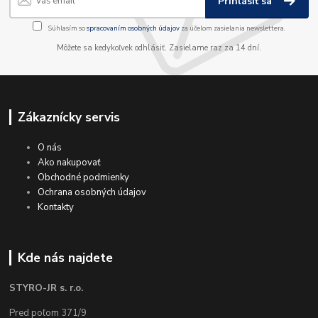
Prihlásiť sa
Súhlasím so
spracovaním osobných údajov
za účelom zasielania newslettera.
Môžete sa kedykoľvek odhlásiť. Zasielame raz za 14 dní.
Zákaznícky servis
O nás
Ako nakupovať
Obchodné podmienky
Ochrana osobných údajov
Kontakty
Kde nás najdete
STYRO-JR s. r.o.
Pred poľom 371/9