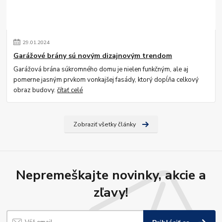
29
.
01
.
2024
Garážové brány sú novým dizajnovým trendom
Garážová brána súkromného domu je nielen funkčným, ale aj
pomerne jasným prvkom vonkajšej fasády, ktorý dopĺňa celkový
obraz budovy.
čítať celé
Zobraziť všetky články
Nepremeškajte novinky, akcie a
zľavy!