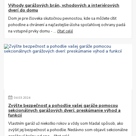
Výhody garážových brán, vchodových a interiérových
dverí do domu
Dom je pre človeka skutočnou pevnosťou, kde sa môžete cítiť
pohodlne a chránení a najčastejšie úloha spoľahlivej ochrany padá
na vstupné prvky domu - ...
čítať celé
04
.
03
.
2024
Zvýšte bezpečnosť a pohodlie vašej garáže pomocou
sekcionálnych garážových dverí: preskúmanie výhod a
funkcií
Vlastním garáž už niekoľko rokov a vždy som hľadal spôsob, ako
zvýšiť jej bezpečnosť a pohodlie. Nedávno som objavil sekcionálne