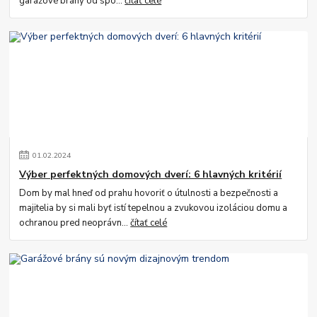
garážové brány od spo...
čítať celé
01
.
02
.
2024
Výber perfektných domových dverí: 6 hlavných kritérií
Dom by mal hneď od prahu hovoriť o útulnosti a bezpečnosti a
majitelia by si mali byť istí tepelnou a zvukovou izoláciou domu a
ochranou pred neoprávn...
čítať celé