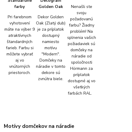
Štandardné
Decograin
farby
Golden Oak
Nenašli ste
svoju
Pri farebnom
Dekor Golden
požadovanú
vyhotovení
Oak (Zlatý dub)
farbu? Žiadny
máte na výber 9
je za príplatok
problém! Na
atraktívnych
dostupný
splnenia vašich
štandardných
namiesto
požiadaviek sú
farieb. Farbu si
motívu
domčeky na
môžete vybrať
"Modern".
náradie od
aj vo
Domčeky na
spoločnosti
vnútorných
náradie v tomto
Hörmann za
priestoroch.
dekore sú
príplatok
zvnútra biele.
dostupné aj vo
všetkých
farbách RAL.
Motívy domčekov na náradie