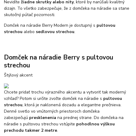
Nevidíte
žiadne skrutky alebo nity
, ktoré by narúšali kvalitný
dizajn. To všetko zabezpečuje, že z domčeka na náradie sa stane
skutočný pútač pozornosti.
Domček na náradie Berry Modern je dostupný s
pultovou
strechou
alebo
sedlovou strechou
.
Domček na náradie Berry s pultovou
strechou
Štýlový akcent
Chcete pridať trochu výrazného akcentu a vytvoriť tak moderný
vzhľad? Potom si určite zvoľte domček na náradie s
pultovou
strechou
, ktorá je naklonená dozadu a elegantne prečnieva.
Denné svetlo vo vnútorných priestoroch domčeka
zabezpečujú
presklenenia
na prednej strane. Do domčeka na
náradie s pultovou strechou vstúpite
pohodlnou výškou
prechodu takmer 2 metre
.