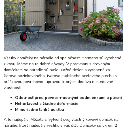
Všetky domčeky na náradie od spoločnosti Hörmann sú vyrobené
z kovu. Máme na to dobré dôvody: V porovnaní s dreveným
domčekom na náradie sú naše úložné riešenia vyrobené zo
žiarovo pozinkovaného, tvarovo stabilného oceľového plechu s
práškovou povrchovou úpravou, ktorý im dodáva nasledovné
vlastnosti:
Odolnosť pred poveternostnými podmienkami a plesni
Nehorľavosť a žiadne deformácie
Mimoriadne ľahká údržba
A to najlepšie: Môžete si vytvoriť svoj vlastný kovový domček na
náradie, ktorý najlepšie vystihuje váš štýl. Domčeky sú okrem
2