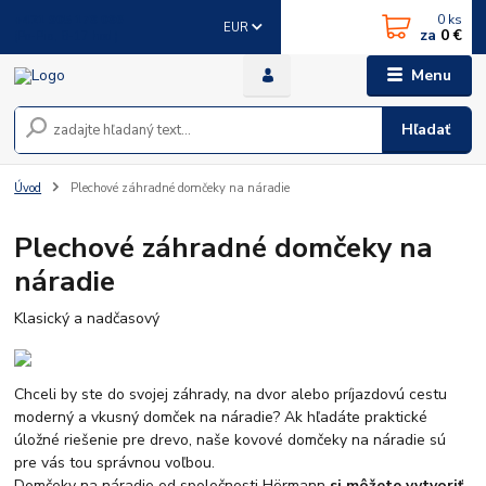
0
ks
+421 905 178 086
EUR
za
0 €
(Po-Pia, 8-17 hod.)
Menu
Hľadať
Úvod
Plechové záhradné domčeky na náradie
Plechové záhradné domčeky na
náradie
Klasický a nadčasový
Chceli by ste do svojej záhrady, na dvor alebo príjazdovú cestu
moderný a vkusný domček na náradie? Ak hľadáte praktické
úložné riešenie pre drevo, naše kovové domčeky na náradie sú
pre vás tou správnou voľbou.
Domčeky na náradie od spoločnosti Hörmann
si môžete vytvoriť