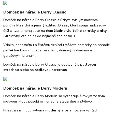
Domček na náradie Berry Classic
Domček na náradie Berry Classic s úzkym zvislým motívom
ponúka
klasický a jemný vzhľad
. Dizajn, ktorý spája nadčasový
štýl a tvar a nenájdete na ňom
žiadne viditeľné skrutky
a nity
.
Atraktívny vzhľad až do najmenšieho detailu.
Vďaka jednotnému a čistému vzhľadu môžete domčeky na náradie
perfektne kombinovať s fasádami, domovými dverami a
garážovými bránami.
Domček na náradie Berry Classic je dostupný s
pultovou
strechou
alebo so
sedlovou strechou
.
Domček na náradie Berry Modern
Domček na náradie Berry Modern sa vyznačuje širokým zvislým
motívom. Motív pôsobí mimoriadne elegantne a štýlovo.
Priestranný motív vytvára
moderný a priamočiary
vzhľad.