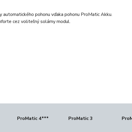
hody automatického pohonu vďaka pohonu ProMatic Akku.
forte cez voliteľný solárny modul.
ProMatic 4***
ProMatic 3
ProM