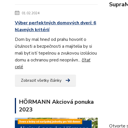
SupraM
01.02.2024
Výber perfektných domových dverí: 6
hlavných kritérií
Dom by mal hneď od prahu hovoriť o
útulnosti a bezpečnosti a majitelia by si
mali byť istí tepelnou a zvukovou izoláciou
domu a ochranou pred neoprávn...
čítať
celé
Zobraziť všetky články
HÖRMANN Akciová ponuka
2023
Otvorte s