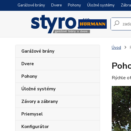
Garážové brány
Dvere
Pohony
Úložné systémy
Zábra
Úvod
P
Garážové brány
Poho
Dvere
Pohony
Rýchle ot
Úložné systémy
Závory a zábrany
Priemysel
Konfigurátor