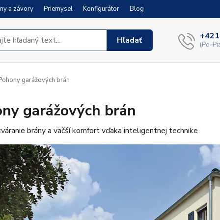
ny a závory
Priemysel
Konfigurátor
Blog
+421
Hľadať
(Po-Pi
ohony garážových brán
ny garážových brán
váranie brány a väčší komfort vďaka inteligentnej technike