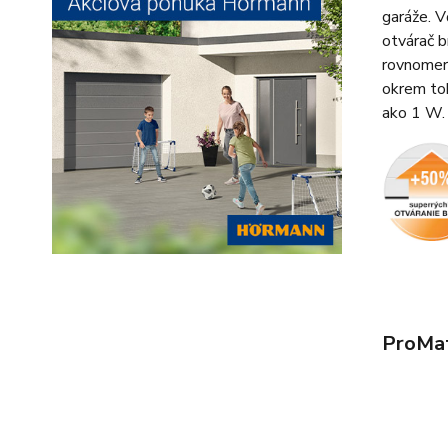
garáže. 
otvárač b
rovnomern
okrem toh
ako 1 W.
ProMat