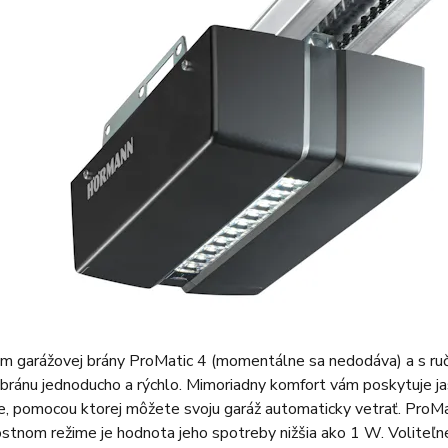
m garážovej brány ProMatic 4 (momentálne sa nedodáva) a s ruč
bránu jednoducho a rýchlo. Mimoriadny komfort vám poskytuje jas
, pomocou ktorej môžete svoju garáž automaticky vetrať. ProMat
tnom režime je hodnota jeho spotreby nižšia ako 1 W. Voliteľn