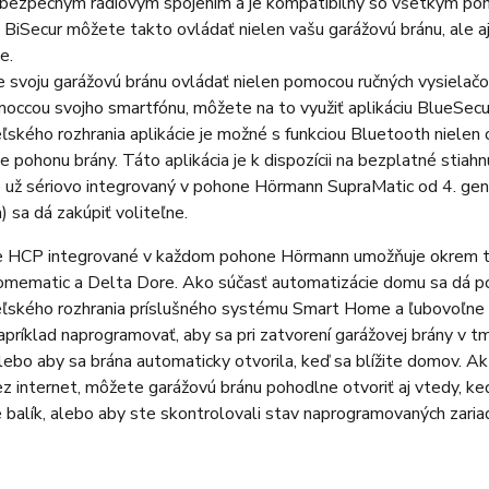
bezpečným rádiovým spojením a je kompatibilný so všetkým poho
BiSecur môžete takto ovládať nielen vašu garážovú bránu, ale 
e.
 svoju garážovú bránu ovládať nielen pomocou ručných vysielačov
moccou svojho smartfónu, môžete na to využiť aplikáciu BlueSec
ľského rozhrania aplikácie je možné s funkciou Bluetooth nielen 
e pohonu brány. Táto aplikácia je k dispozícii na bezplatné stia
je už sériovo integrovaný v pohone Hörmann SupraMatic od 4. ge
 sa dá zakúpiť voliteľne.
e HCP integrované v každom pohone Hörmann umožňuje okrem t
omematic a Delta Dore. Ako súčasť automatizácie domu sa dá p
ľského rozhrania príslušného systému Smart Home a ľubovoľne p
apríklad naprogramovať, aby sa pri zatvorení garážovej brány v 
lebo aby sa brána automaticky otvorila, keď sa blížite domov.
ez internet, môžete garážovú bránu pohodlne otvoriť aj vtedy, ke
 balík, alebo aby ste skontrolovali stav naprogramovaných zariad