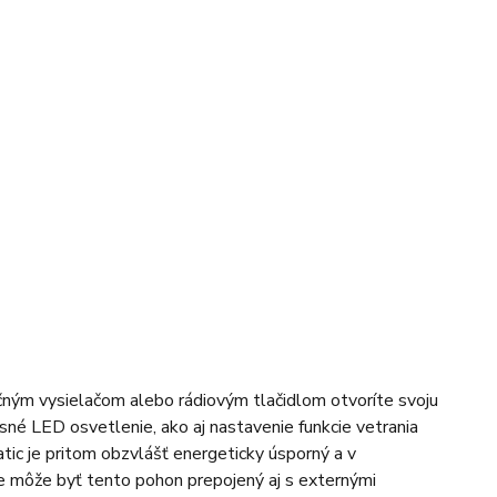
ným vysielačom alebo rádiovým tlačidlom otvoríte svoju
né LED osvetlenie, ako aj nastavenie funkcie vetrania
ic je pritom obzvlášť energeticky úsporný a v
e môže byť tento pohon prepojený aj s externými