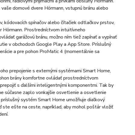
nmi, rádiovými prijímačmi a prvkami obsluhy Hörmann.
aj vaše domové dvere Hörmann, vstupnú bránu alebo
, kódovacích spínačov alebo čítačiek odtlačkov prstov,
ur Hörmann. Prostredníctvom intuitívneho
ovládať garážovú bránu, možno ním tiež zapínať a vypínať
hnutie v obchodoch Google Play a App Store. Príslušný
nerácie a pre pohon ProMatic 4 (momentálnie sa
oho prepojenie s externými systémami Smart Home,
ohon brány komfortne ovládať prostredníctvom
repojiť s ďalšími inteligentnými komponentmi. Tak by
tme súčasne zaplo vonkajšie osvetlenie a osvetlenie
 Ak príslušný systém Smart Home umožňuje diaľkový
ď ste ešte na ceste, napríklad, aby mohol poštár vložiť
ení.