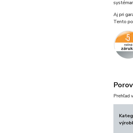
systéma
Aj pri ga
Tento poh
Porov
Prehľad 
Kateg
výrob