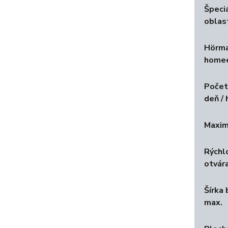
Špeci
oblast
Hörm
home
Počet
deň / 
Maxim
Rýchl
otvár
Šírka 
max.