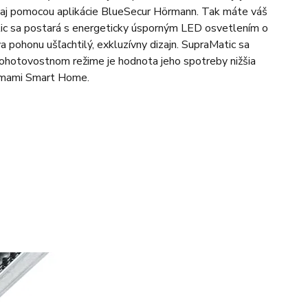
 aj pomocou aplikácie BlueSecur Hörmann. Tak máte váš
tic sa postará s energeticky úsporným LED osvetlením o
a pohonu ušľachtilý, exkluzívny dizajn. SupraMatic sa
pohotovostnom režime je hodnota jeho spotreby nižšia
témami Smart Home.