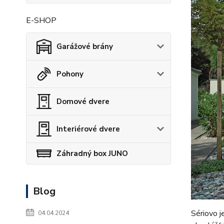
E-SHOP
Garážové brány
Pohony
Domové dvere
Interiérové dvere
Záhradný box JUNO
Blog
Sériovo j
04.04.2024