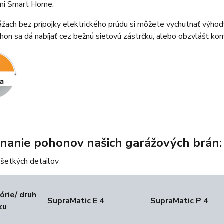
mi Smart Home.
rážach bez prípojky elektrického prúdu si môžete vychutnať vý
on sa dá nabíjať cez bežnú sieťovú zástrčku, alebo obzvlášť kom
nanie pohonov našich garážových brán:
všetkých detailov
órie/ druh
SupraMatic E 4
SupraMatic P 4
ku