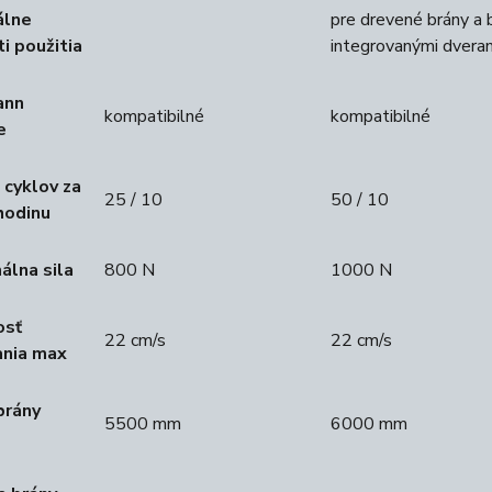
álne
pre drevené brány a 
i použitia
integrovanými dvera
ann
kompatibilné
kompatibilné
e
 cyklov za
25 / 10
50 / 10
hodinu
álna sila
800 N
1000 N
osť
22 cm/s
22 cm/s
ania max
brány
5500 mm
6000 mm