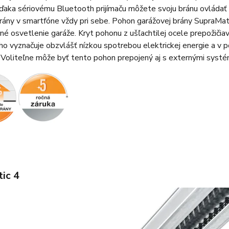
Vďaka sériovému Bluetooth prijímaču môžete svoju bránu ovládať
rány v smartfóne vždy pri sebe. Pohon garážovej brány SupraMa
é osvetlenie garáže. Kryt pohonu z ušľachtilej ocele prepožičiav
o vyznačuje obzvlášť nízkou spotrebou elektrickej energie a v 
 Voliteľne môže byť tento pohon prepojený aj s externými sys
ic 4