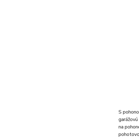
S pohono
garážovú 
na pohone
pohotovos