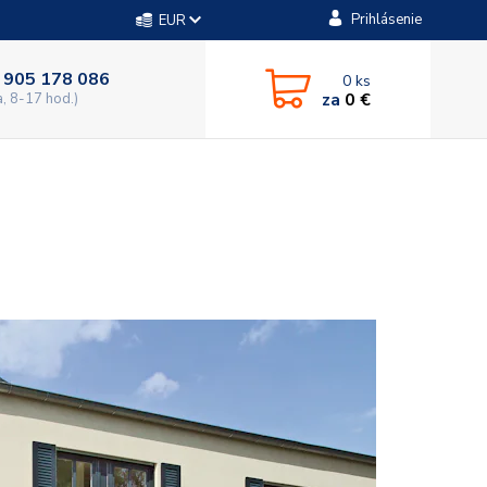
Prihlásenie
EUR
 905 178 086
0
ks
za
0 €
a, 8-17 hod.)