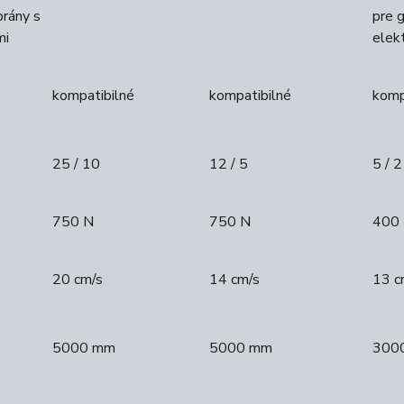
brány s
pre 
mi
elekt
kompatibilné
kompatibilné
komp
25 / 10
12 / 5
5 / 2
750 N
750 N
400
20 cm/s
14 cm/s
13 c
5000 mm
5000 mm
300