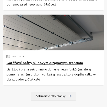
ochranou pred neoprávn...
čítať celé
29
.
01
.
2024
Garážové brány sú novým dizajnovým trendom
Garážová brána súkromného domu je nielen funkčným, ale aj
pomerne jasným prvkom vonkajšej fasády, ktorý dopĺňa celkový
obraz budovy.
čítať celé
Zobraziť všetky články