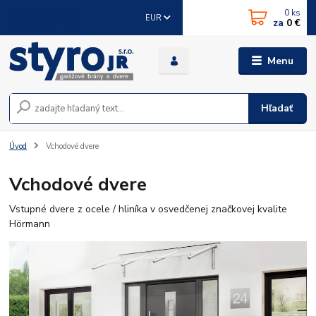
0
ks
+421 905 178 086
EUR
za
0 €
(Po-Pia, 8-17 hod.)
Menu
Hľadať
Úvod
Vchodové dvere
Vchodové dvere
Vstupné dvere z ocele / hliníka v osvedčenej značkovej kvalite
Hörmann
V
po
pr
iz
v