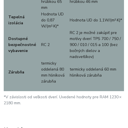
hrúbkou 65
hrúbkou 46 mm
mm
Hodnota UD
Tepelná
do 0,87
Hodnota UD do 1,1W/(m²·K)*
izolácia
W/(m²·K)*
RC 2 je možné zakúpiť pre
Dostupné
motívy dverí TPS 700 / 750 /
bezpečnostné
RC 2
900 / 010 / 015 a 100 (bez
vybavenie
bočných dielov a
nadsvetlíkov)
termicky
oddelená 80
termicky oddelená 60 mm
Zárubňa
mm hliníková
hliníková zárubňa
zárubňa
*V závislosti od veľkosti dverí. Uvedené hodnoty pre RAM 1230 ×
2180 mm.