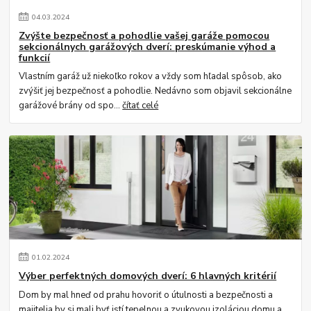
04
.
03
.
2024
Zvýšte bezpečnosť a pohodlie vašej garáže pomocou
sekcionálnych garážových dverí: preskúmanie výhod a
funkcií
Vlastním garáž už niekoľko rokov a vždy som hľadal spôsob, ako
zvýšiť jej bezpečnosť a pohodlie. Nedávno som objavil sekcionálne
garážové brány od spo...
čítať celé
01
.
02
.
2024
Výber perfektných domových dverí: 6 hlavných kritérií
Dom by mal hneď od prahu hovoriť o útulnosti a bezpečnosti a
majitelia by si mali byť istí tepelnou a zvukovou izoláciou domu a