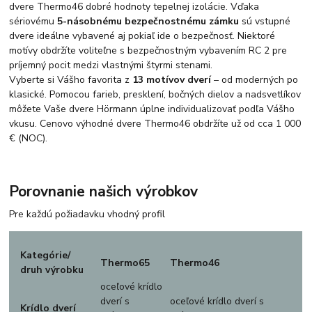
dvere Thermo46 dobré hodnoty tepelnej izolácie. Vďaka
sériovému
5-násobnému bezpečnostnému zámku
sú vstupné
dvere ideálne vybavené aj pokiaľ ide o bezpečnosť. Niektoré
motívy obdržíte voliteľne s bezpečnostným vybavením RC 2 pre
príjemný pocit medzi vlastnými štyrmi stenami.
Vyberte si Vášho favorita z
13 motívov dverí
– od moderných po
klasické. Pomocou farieb, presklení, bočných dielov a nadsvetlíkov
môžete Vaše dvere Hörmann úplne individualizovať podľa Vášho
vkusu. Cenovo výhodné dvere Thermo46 obdržíte už od cca 1 000
€ (NOC).
Porovnanie našich výrobkov
Pre každú požiadavku vhodný profil
Kategórie/
Thermo65
Thermo46
druh výrobku
oceľové krídlo
dverí s
oceľové krídlo dverí s
Krídlo dverí