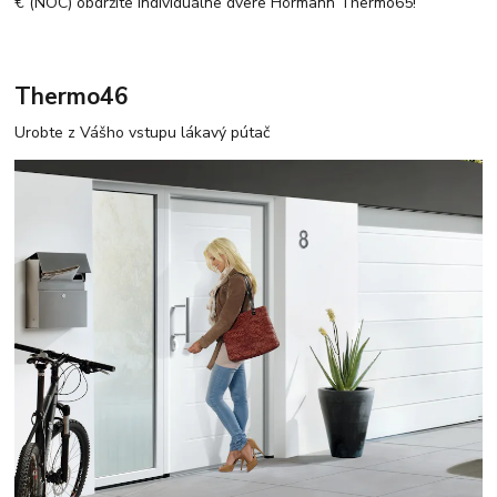
€ (NOC) obdržíte individuálne dvere Hörmann Thermo65!
Thermo46
Urobte z Vášho vstupu lákavý pútač