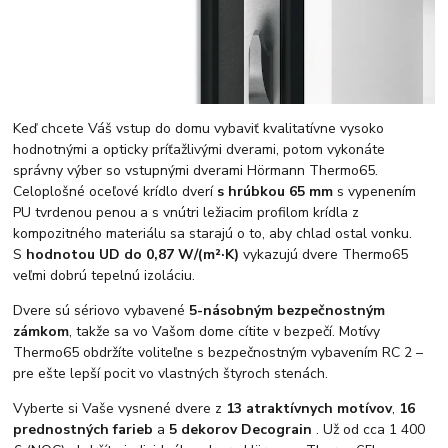
Keď chcete Váš vstup do domu vybaviť kvalitatívne vysoko
hodnotnými a opticky príťažlivými dverami, potom vykonáte
správny výber so vstupnými dverami Hörmann Thermo65.
Celoplošné oceľové krídlo dverí
s hrúbkou 65 mm
s vypenením
PU tvrdenou penou a s vnútri ležiacim profilom krídla z
kompozitného materiálu sa starajú o to, aby chlad ostal vonku.
S
hodnotou UD do 0,87 W/(m²·K)
vykazujú dvere Thermo65
veľmi dobrú tepelnú izoláciu.
Dvere sú sériovo vybavené
5-násobným bezpečnostným
zámkom
, takže sa vo Vašom dome cítite v bezpečí. Motívy
Thermo65 obdržíte voliteľne s bezpečnostným vybavením RC 2 –
pre ešte lepší pocit vo vlastných štyroch stenách.
Vyberte si Vaše vysnené dvere z
13 atraktívnych motívov
,
16
prednostných farieb
a
5 dekorov Decograin
. Už od cca 1 400