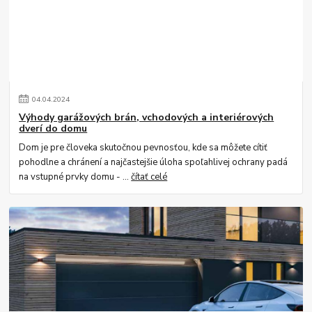
04
.
04
.
2024
Výhody garážových brán, vchodových a interiérových
dverí do domu
Dom je pre človeka skutočnou pevnosťou, kde sa môžete cítiť
pohodlne a chránení a najčastejšie úloha spoľahlivej ochrany padá
na vstupné prvky domu - ...
čítať celé